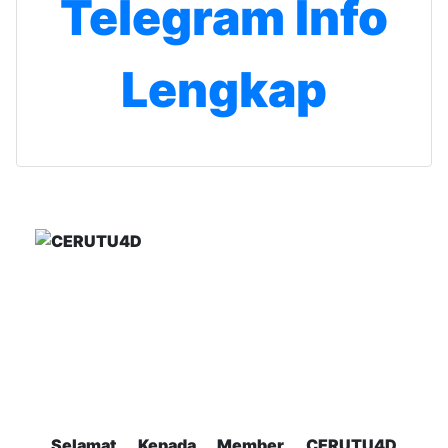
Telegram Info
Lengkap
BUKTI JP LAINNYA
SELAMATN KEPADA MEMBER
CERUTU4D JACKPOT SLOT
PRAGMATIC PLAY GATES OF
OLYMPUS SUPER SCATTER
RP3.000.000,- LUNAS
RABU, 14 AGUSTUS 2024
09:41 PM WIB
Selamat Kepada Member CERUTU4D