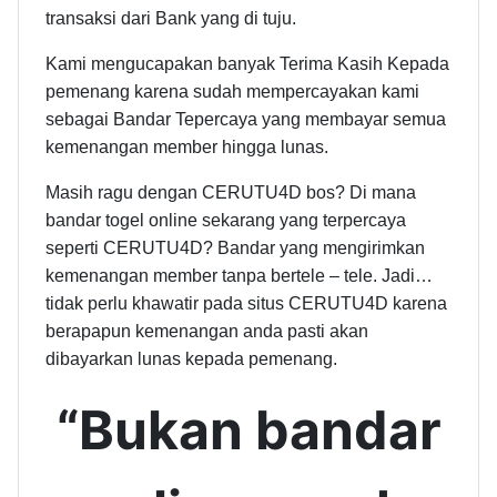
transaksi dari Bank yang di tuju.
Kami mengucapakan banyak Terima Kasih Kepada
pemenang karena sudah mempercayakan kami
sebagai Bandar Tepercaya yang membayar semua
kemenangan member hingga lunas.
Masih ragu dengan CERUTU4D bos? Di mana
bandar togel online sekarang yang terpercaya
seperti CERUTU4D? Bandar yang mengirimkan
kemenangan member tanpa bertele – tele. Jadi…
tidak perlu khawatir pada situs CERUTU4D karena
berapapun kemenangan anda pasti akan
dibayarkan lunas kepada pemenang.
“Bukan bandar