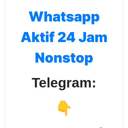
Whatsapp
Aktif 24 Jam
Nonstop
Telegram:
👇