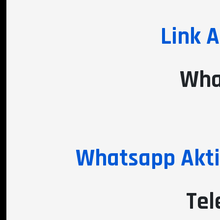
Link A
Wha
Whatsapp Akti
Tel