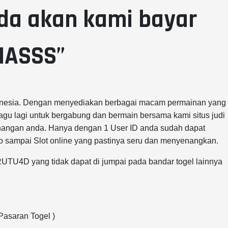
a akan kami bayar
NASSS”
ndonesia. Dengan menyediakan berbagai macam permainan yang
gu lagi untuk bergabung dan bermain bersama kami situs judi
angan anda. Hanya dengan 1 User ID anda sudah dapat
o sampai Slot online yang pastinya seru dan menyenangkan.
ERUTU4D yang tidak dapat di jumpai pada bandar togel lainnya
Pasaran Togel )