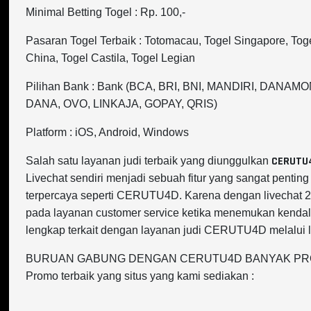
Minimal Betting Togel : Rp. 100,-
Pasaran Togel Terbaik : Totomacau, Togel Singapore, To
China, Togel Castila, Togel Legian
Pilihan Bank : Bank (BCA, BRI, BNI, MANDIRI, DAN
DANA, OVO, LINKAJA, GOPAY, QRIS)
Platform : iOS, Android, Windows
CERUTU
Salah satu layanan judi terbaik yang diunggulkan
Livechat sendiri menjadi sebuah fitur yang sangat penting
terpercaya seperti CERUTU4D. Karena dengan livechat 2
pada layanan customer service ketika menemukan kendala
lengkap terkait dengan layanan judi CERUTU4D melalui 
BURUAN GABUNG DENGAN CERUTU4D BANYAK P
Promo terbaik yang situs yang kami sediakan :