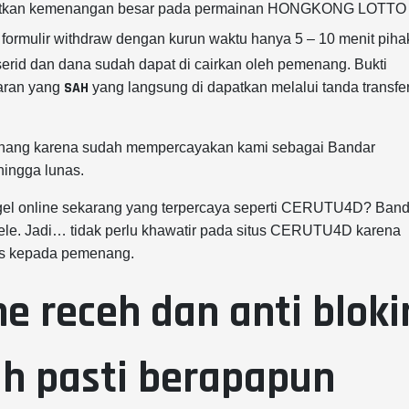
dapatkan kemenangan besar pada permainan HONGKONG LOTTO
formulir withdraw dengan kurun waktu hanya 5 – 10 menit piha
id dan dana sudah dapat di cairkan oleh pemenang. Bukti
SAH
aran yang
yang langsung di dapatkan melalui tanda transfe
ang karena sudah mempercayakan kami sebagai Bandar
ingga lunas.
l online sekarang yang terpercaya seperti CERUTU4D? Band
le. Jadi… tidak perlu khawatir pada situs CERUTU4D karena
as kepada pemenang.
e receh dan anti bloki
h pasti berapapun