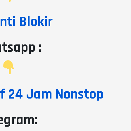
nti Blokir
tsapp :
f 24 Jam Nonstop
egram: