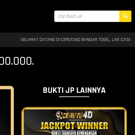
LAMAT DATANG DI CERUTU4D BANDAR TOGEL, LIVE CASINO & SLOT TERB
00.000.
BUKTI JP LAINNYA