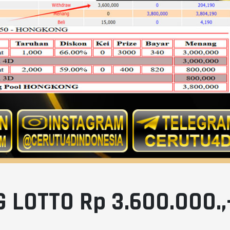
LOTTO Rp 3.600.000.,