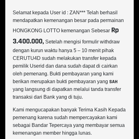
Selamat kepada User id : ZAN*** Telah berhasil
mendapatkan kemenangan besar pada permainan
Rp
HONGKONG LOTTO kemenangan Sebesar
3.400.000,
Setelah mengisi formulir withdraw
dengan kurun waktu hanya 5 – 10 menit pihak
CERUTU4D sudah melakukan transfer kepada
pemilik Userid dan dana sudah dapat di cairkan
oleh pemenang. Bukti pembayaran yang kami
SAH
berikan merupakan bukti pembayaran yang
yang langsung di dapatkan melalui tanda transfer
transaksi dari Bank yang di tuju.
Kami mengucapakan banyak Terima Kasih Kepada
pemenang karena sudah mempercayakan kami
sebagai Bandar Tepercaya yang membayar semua
kemenangan member hingga lunas.