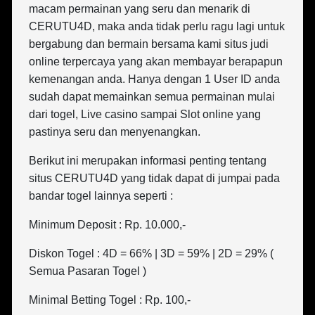
macam permainan yang seru dan menarik di
CERUTU4D, maka anda tidak perlu ragu lagi untuk
bergabung dan bermain bersama kami situs judi
online terpercaya yang akan membayar berapapun
kemenangan anda. Hanya dengan 1 User ID anda
sudah dapat memainkan semua permainan mulai
dari togel, Live casino sampai Slot online yang
pastinya seru dan menyenangkan.
Berikut ini merupakan informasi penting tentang
situs CERUTU4D yang tidak dapat di jumpai pada
bandar togel lainnya seperti :
Minimum Deposit : Rp. 10.000,-
Diskon Togel : 4D = 66% | 3D = 59% | 2D = 29% (
Semua Pasaran Togel )
Minimal Betting Togel : Rp. 100,-