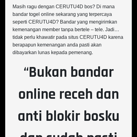
Masih ragu dengan CERUTU4D bos? Di mana
bandar togel online sekarang yang terpercaya
seperti CERUTU4D? Bandar yang mengirimkan
kemenangan member tanpa bertele – tele. Jadi…
tidak perlu khawatir pada situs CERUTU4D karena
berapapun kemenangan anda pasti akan
dibayarkan lunas kepada pemenang.
“Bukan bandar
online receh dan
anti blokir bosku