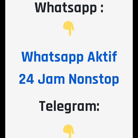
Whatsapp :
Whatsapp Aktif
24 Jam Nonstop
Telegram: