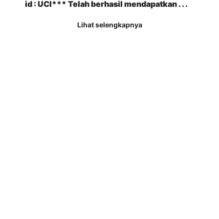
id : UCI*** Telah berhasil mendapatkan . . .
Lihat selengkapnya
CERUTU4D – Bandar
Togel pasti
membayar
kemenangan member
hingga lunas
Bandar togel CERUTU4D merupakan bandar togel
dan slot online yang membayar semua kemenangan