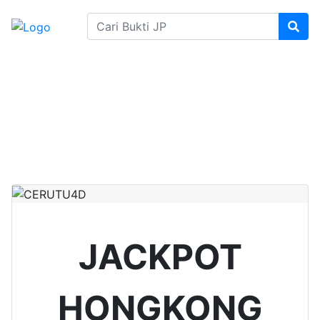
SELAMAT DATANG DI CERUTU4D BANDAR TOGEL, LIVE
JACKPOT HONGKONG LOTTO RP
3.000.000,00
Jumat, 13 Desember 2024 WIB
|
11:31 PM WIB
JACKPOT
HONGKONG