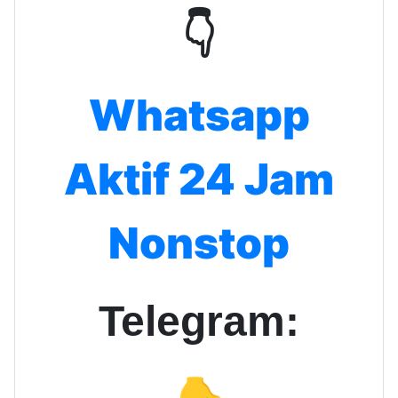
👇
Whatsapp
Aktif 24 Jam
Nonstop
Telegram: