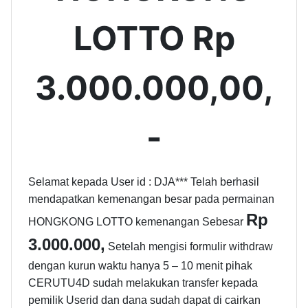
LOTTO Rp
3.000.000,00,
-
Selamat kepada User id : DJA*** Telah berhasil
mendapatkan kemenangan besar pada permainan
Rp
HONGKONG LOTTO kemenangan Sebesar
3.000.000,
Setelah mengisi formulir withdraw
dengan kurun waktu hanya 5 – 10 menit pihak
CERUTU4D sudah melakukan transfer kepada
pemilik Userid dan dana sudah dapat di cairkan