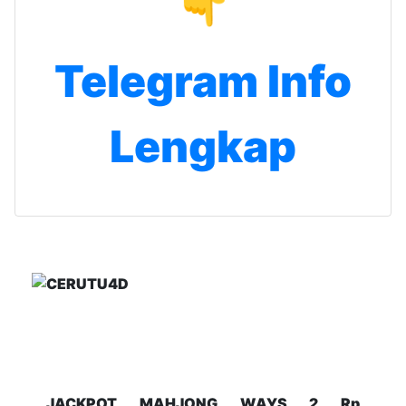
👇
Telegram Info
Lengkap
BUKTI JP LAINNYA
JACKPOT MAHJONG WAYS 2 RP
3.007.000,00
RABU, 14 AGUSTUS 2024
09:41 PM WIB
JACKPOT MAHJONG WAYS 2 Rp