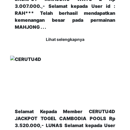
3.007.000.,- Selamat kepada User id :
RAH*** Telah berhasil mendapatkan
kemenangan besar pada permainan
MAHJONG . . .
Lihat selengkapnya
SELAMAT KEPADA MEMBER
CERUTU4D JACKPOT TOGEL
CAMBODIA POOLS RP 3.520.000,-
LUNAS
RABU, 14 AGUSTUS 2024
09:41 PM WIB
Selamat Kepada Member CERUTU4D
JACKPOT TOGEL CAMBODIA POOLS Rp
3.520.000,- LUNAS Selamat kepada User