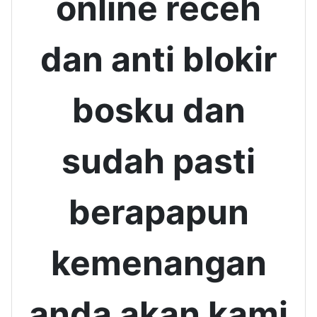
online receh
dan anti blokir
bosku dan
sudah pasti
berapapun
kemenangan
anda akan kami