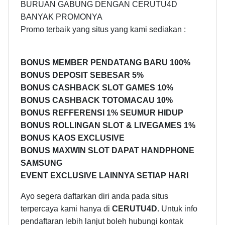
BURUAN GABUNG DENGAN CERUTU4D
BANYAK PROMONYA
Promo terbaik yang situs yang kami sediakan :
BONUS MEMBER PENDATANG BARU 100%
BONUS DEPOSIT SEBESAR 5%
BONUS CASHBACK SLOT GAMES 10%
BONUS CASHBACK TOTOMACAU 10%
BONUS REFFERENSI 1% SEUMUR HIDUP
BONUS ROLLINGAN SLOT & LIVEGAMES 1%
BONUS KAOS EXCLUSIVE
BONUS MAXWIN SLOT DAPAT HANDPHONE
SAMSUNG
EVENT EXCLUSIVE LAINNYA SETIAP HARI
Ayo segera daftarkan diri anda pada situs
terpercaya kami hanya di
CERUTU4D.
Untuk info
pendaftaran lebih lanjut boleh hubungi kontak