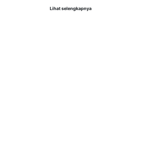
Lihat selengkapnya
CERUTU4D – Bandar
Togel pasti
membayar
kemenangan member
hingga lunas
Bandar togel CERUTU4D merupakan bandar togel
dan slot online yang membayar semua kemenangan
member hingga lunas. Setiap pembayaran pada situs