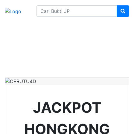
SELAMAT DATANG DI CERUTU4D BANDAR TOGEL, LIVE
JACKPOT HONGKONG LOTTO RP
3.000.000.
Selasa, 01 Oktober 2024 WIB
|
11:30 PM WIB
JACKPOT
HONGKONG