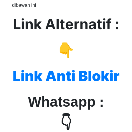
dibawah ini :
Link Alternatif :
👇
Link Anti Blokir
Whatsapp :
👇