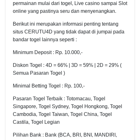
permainan mulai dari togel, Live casino sampai Slot
online yang pastinya seru dan menyenangkan.
Berikut ini merupakan informasi penting tentang
situs CERUTU4D yang tidak dapat di jumpai pada
bandar togel lainnya seperti :
Minimum Deposit : Rp. 10.000,-
Diskon Togel : 4D = 66% | 3D = 59% | 2D = 29% (
Semua Pasaran Togel )
Minimal Betting Togel : Rp. 100,-
Pasaran Togel Terbaik : Totomacau, Togel
Singapore, Togel Sydney, Togel Hongkong, Togel
Cambodia, Togel Taiwan, Togel China, Togel
Castila, Togel Legian
Pilihan Bank : Bank (BCA, BRI, BNI, MANDIRI,