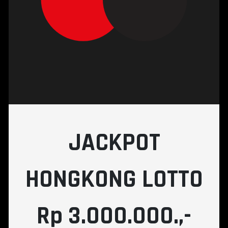
JACKPOT
HONGKONG LOTTO
Rp 3.000.000.,-