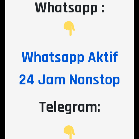
Whatsapp :
Whatsapp Aktif
24 Jam Nonstop
Telegram: