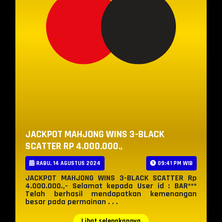
JACKPOT MAHJONG WINS 3-BLACK
SCATTER RP 4.000.000.,
RABU, 14 AGUSTUS 2024
09:41 PM WIB
JACKPOT MAHJONG WINS 3-BLACK SCATTER Rp
4.000.000.,- Selamat kepada User id : BAR***
Telah berhasil mendapatkan kemenangan
besar pada permainan . . .
Lihat selengkapnya