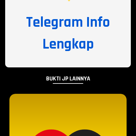
Telegram Info
Lengkap
BUKTI JP LAINNYA