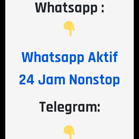
Whatsapp :
Whatsapp Aktif
24 Jam Nonstop
Telegram: