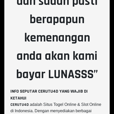
dan sudah pasti
berapapun
kemenangan
anda akan kami
bayar LUNASSS”
INFO SEPUTAR CERUTU4D YANG WAJIB DI
KETAHUI
CERUTU4D
adalah Situs Togel Online & Slot Online
di Indonesia. Dengan menyediakan berbagai