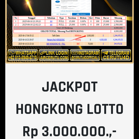
JACKPOT
HONGKONG LOTTO
Rp 3.000.000.,-