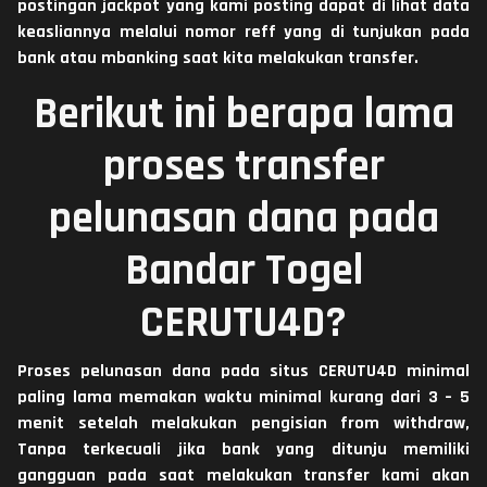
postingan jackpot yang kami posting dapat di lihat data
keasliannya melalui nomor reff yang di tunjukan pada
bank atau mbanking saat kita melakukan transfer.
Berikut ini berapa lama
proses transfer
pelunasan dana pada
Bandar Togel
CERUTU4D?
Proses pelunasan dana pada situs CERUTU4D minimal
paling lama memakan waktu minimal kurang dari 3 – 5
menit setelah melakukan pengisian from withdraw,
Tanpa terkecuali jika bank yang ditunju memiliki
gangguan pada saat melakukan transfer kami akan