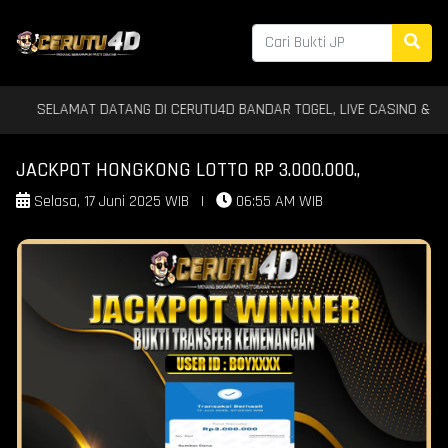
ELAMAT DATANG DI CERUTU4D BANDAR TOGEL, LIVE CASINO & SLOT TER
JACKPOT HONGKONG LOTTO RP 3.000.000.,
Selasa, 17 Juni 2025 WIB
|
06:55 AM WIB