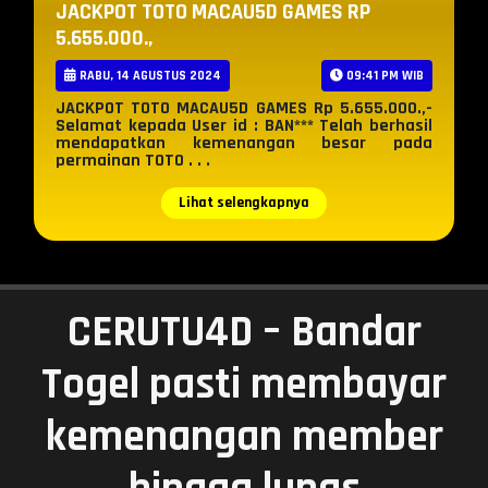
JACKPOT TOTO MACAU5D GAMES RP
5.655.000.,
RABU, 14 AGUSTUS 2024
09:41 PM WIB
JACKPOT TOTO MACAU5D GAMES Rp 5.655.000.,-
Selamat kepada User id : BAN*** Telah berhasil
mendapatkan kemenangan besar pada
permainan TOTO . . .
Lihat selengkapnya
CERUTU4D – Bandar
Togel pasti membayar
kemenangan member