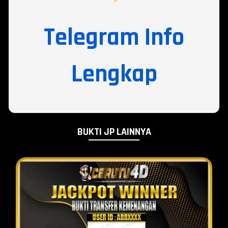
Telegram Info
Lengkap
BUKTI JP LAINNYA