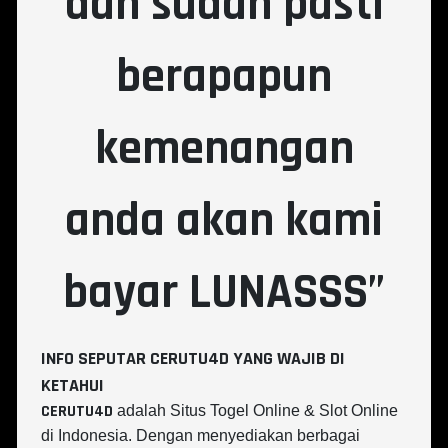
dan sudah pasti
berapapun
kemenangan
anda akan kami
bayar LUNASSS”
INFO SEPUTAR CERUTU4D YANG WAJIB DI
KETAHUI
CERUTU4D
adalah Situs Togel Online & Slot Online
di Indonesia. Dengan menyediakan berbagai