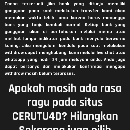
Tanpa terkecuali jika bank yang ditunju memiliki
gangguan pada saat melakukan transfer kami akan
memakan waktu lebih lama karena harus menunggu
bank yang tunju kembali normal. Setiap bank yang
gangguan akan di beritahukan melalui memo atau
melihat lampu indikator pada bank menyala berwarna
kuning. Jika mengalami kendala pada saat melakukan
withdraw dapat menghubungi kami melalui live chat atau
whatsapp yang hadir 24 jam melayani anda, Anda juga
dapat bertanya dan melakukan konfrimasi mengapa
withdraw masih belum terproses.
Apakah masih ada rasa
ragu pada situs
CERUTU4D? Hilangkan