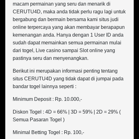
macam permainan yang seru dan menarik di
CERUTU4D, maka anda tidak perlu ragu lagi untuk
bergabung dan bermain bersama kami situs judi
online terpercaya yang akan membayar berapapun
kemenangan anda. Hanya dengan 1 User ID anda
sudah dapat memainkan semua permainan mulai
dari togel, Live casino sampai Slot online yang
pastinya seru dan menyenangkan.
Berikut ini merupakan informasi penting tentang
situs CERUTU4D yang tidak dapat di jumpai pada
bandar togel lainnya seperti :
Minimum Deposit : Rp. 10.000,-
Diskon Togel : 4D = 66% | 3D = 59% | 2D = 29% (
Semua Pasaran Togel )
Minimal Betting Togel : Rp. 100,-