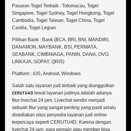
Pasaran Togel Terbaik : Totomacau, Togel
Singapore, Togel Sydney, Togel Hongkong, Togel
Cambodia, Togel Taiwan, Togel China, Togel
Castila, Togel Legian
Pilihan Bank : Bank (BCA, BRI, BNI, MANDIRI,
DANAMON, MAYBANK, BSI, PERMATA,
SEABANK, CIMBNIAGA, PANIN, DANA, OVO,
LINKAJA, GOPAY, QRIS)
Platform : iOS, Android, Windows
Salah satu layanan judi terbaik yang diunggulkan
CERUTU4D
lewat layanan judinya adalah adanya
fitur livechat 24 jam. Livechat sendiri menjadi
sebuah fitur yang sangat penting yang pasti selalu
disediakan situs penyedia layanan judi online
terpercaya seperti CERUTU4D. Karena dengan
livechat 24 jam, para pemain atau member bisa