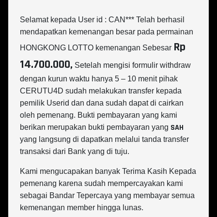
Selamat kepada User id : CAN*** Telah berhasil
mendapatkan kemenangan besar pada permainan
Rp
HONGKONG LOTTO kemenangan Sebesar
14.700.000,
Setelah mengisi formulir withdraw
dengan kurun waktu hanya 5 – 10 menit pihak
CERUTU4D sudah melakukan transfer kepada
pemilik Userid dan dana sudah dapat di cairkan
oleh pemenang. Bukti pembayaran yang kami
SAH
berikan merupakan bukti pembayaran yang
yang langsung di dapatkan melalui tanda transfer
transaksi dari Bank yang di tuju.
Kami mengucapakan banyak Terima Kasih Kepada
pemenang karena sudah mempercayakan kami
sebagai Bandar Tepercaya yang membayar semua
kemenangan member hingga lunas.