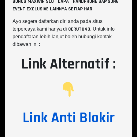
BONUS MAXWIN SLOT DAPAT HANDPHONE SAMSUNG
EVENT EXCLUSIVE LAINNYA SETIAP HARI
Ayo segera daftarkan diri anda pada situs
CERUTU4D.
terpercaya kami hanya di
Untuk info
pendaftaran lebih lanjut boleh hubungi kontak
dibawah ini :
Link Alternatif :
Link Anti Blokir