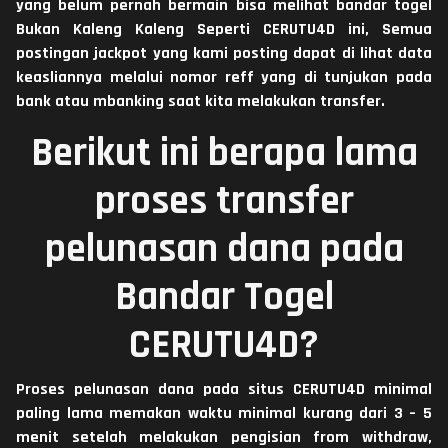
yang belum pernah bermain bisa melihat bandar togel
Bukan Kaleng Kaleng
Seperti CERUTU4D ini, Semua
postingan jackpot yang kami posting dapat di lihat data
keasliannya melalui nomor reff yang di tunjukan pada
bank atau mbanking saat kita melakukan transfer.
Berikut ini berapa lama
proses transfer
pelunasan dana pada
Bandar Togel
CERUTU4D?
Proses pelunasan dana pada situs CERUTU4D minimal
paling lama memakan waktu minimal kurang dari 3 – 5
menit setelah melakukan pengisian from withdraw,