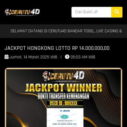
ELAMAT DATANG DI CERUTU4D BANDAR TOGEL, LIVE CASINO & SLOT TER
JACKPOT HONGKONG LOTTO RP 14.000.000,00
Jumat, 14 Maret 2025 WIB
|
05:03 AM WIB