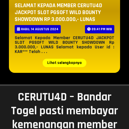
SELAMAT KEPADA MEMBER CERUTU4D
JACKPOT SLOT PGSOFT WILD BOUNTY
SHOWDOWN RP 3.000.000,- LUNAS
RABU, 14 AGUSTUS 2024
09:41 PM WIB
Selamat Kepada Member CERUTU4D JACKPOT
SLOT PGSOFT WILD BOUNTY SHOWDOWN Rp
3.000.000,- LUNAS Selamat kepada User id :
KAR*** Telah . . .
Lihat selengkapnya
CERUTU4D – Bandar
Togel pasti membayar
kemenangan member