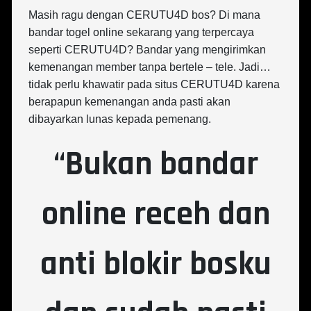
Masih ragu dengan CERUTU4D bos? Di mana
bandar togel online sekarang yang terpercaya
seperti CERUTU4D? Bandar yang mengirimkan
kemenangan member tanpa bertele – tele. Jadi…
tidak perlu khawatir pada situs CERUTU4D karena
berapapun kemenangan anda pasti akan
dibayarkan lunas kepada pemenang.
“Bukan bandar
online receh dan
anti blokir bosku