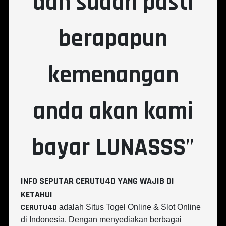
dan sudah pasti
berapapun
kemenangan
anda akan kami
bayar LUNASSS”
INFO SEPUTAR CERUTU4D YANG WAJIB DI
KETAHUI
CERUTU4D
adalah Situs Togel Online & Slot Online
di Indonesia. Dengan menyediakan berbagai