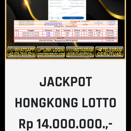
JACKPOT
HONGKONG LOTTO
Rp 14.000.000.,-