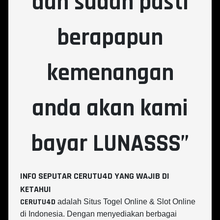
dan sudah pasti
berapapun
kemenangan
anda akan kami
bayar LUNASSS”
INFO SEPUTAR CERUTU4D YANG WAJIB DI
KETAHUI
CERUTU4D
adalah Situs Togel Online & Slot Online
di Indonesia. Dengan menyediakan berbagai