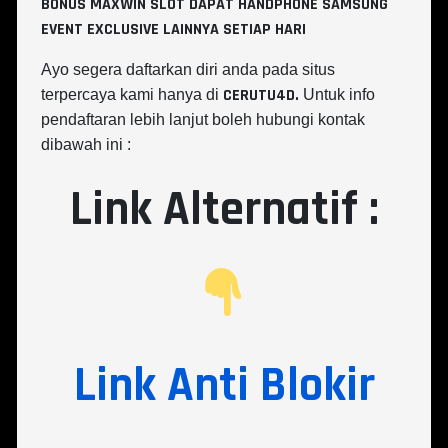
BONUS MAXWIN SLOT DAPAT HANDPHONE SAMSUNG
EVENT EXCLUSIVE LAINNYA SETIAP HARI
Ayo segera daftarkan diri anda pada situs
CERUTU4D.
terpercaya kami hanya di
Untuk info
pendaftaran lebih lanjut boleh hubungi kontak
dibawah ini :
Link Alternatif :
Link Anti Blokir