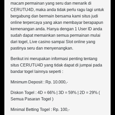
macam permainan yang seru dan menarik di
CERUTU4D, maka anda tidak perlu ragu lagi untuk
bergabung dan bermain bersama kami situs judi
online terpercaya yang akan membayar berapapun
kemenangan anda. Hanya dengan 1 User ID anda
sudah dapat memainkan semua permainan mulai
dari togel, Live casino sampai Slot online yang
pastinya seru dan menyenangkan.
Berikut ini merupakan informasi penting tentang
situs CERUTU4D yang tidak dapat di jumpai pada
bandar togel lainnya seperti :
Minimum Deposit : Rp. 10.000,-
Diskon Togel : 4D = 66% | 3D = 59% | 2D = 29% (
Semua Pasaran Togel )
Minimal Betting Togel : Rp. 100,-