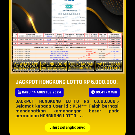
JACKPOT HONGKONG LOTTO RP 6.000.000.
RABU, 14 AGUSTUS 2024
09:41 PM WIB
JACKPOT HONGKONG LOTTO Rp 6.000.000.,-
Selamat kepada User id : PEM*** Telah berhasil
mendapatkan kemenangan besar pada
permainan HONGKONG LOTTO . . .
Lihat selengkapnya