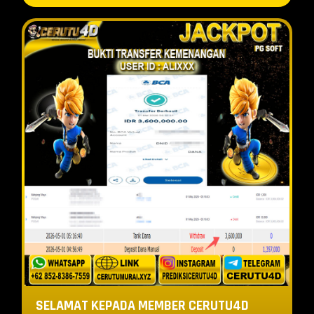
SELAMAT KEPADA MEMBER CERUTU4D