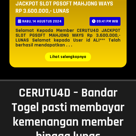
JACKPOT SLOT PGSOFT MAHJONG WAYS
RP 3.600.000,- LUNAS
RABU, 14 AGUSTUS 2024
09:41 PM WIB
Selamat Kepada Member CERUTU4D JACKPOT
SLOT PGSOFT MAHJONG WAYS Rp 3.600.000,-
LUNAS Selamat kepada User id ALI*** Telah
berhasil mendapatkan . . .
Lihat selengkapnya
CERUTU4D – Bandar
Togel pasti membayar
kemenangan member