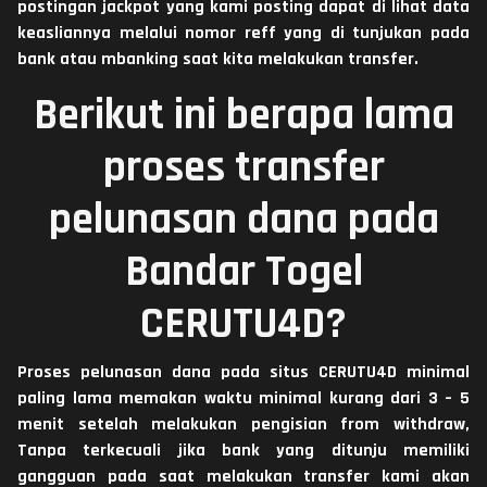
postingan jackpot yang kami posting dapat di lihat data
keasliannya melalui nomor reff yang di tunjukan pada
bank atau mbanking saat kita melakukan transfer.
Berikut ini berapa lama
proses transfer
pelunasan dana pada
Bandar Togel
CERUTU4D?
Proses pelunasan dana pada situs CERUTU4D minimal
paling lama memakan waktu minimal kurang dari 3 – 5
menit setelah melakukan pengisian from withdraw,
Tanpa terkecuali jika bank yang ditunju memiliki
gangguan pada saat melakukan transfer kami akan