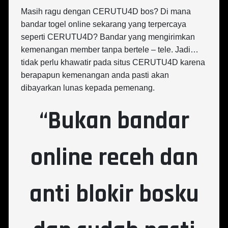
Masih ragu dengan CERUTU4D bos? Di mana
bandar togel online sekarang yang terpercaya
seperti CERUTU4D? Bandar yang mengirimkan
kemenangan member tanpa bertele – tele. Jadi…
tidak perlu khawatir pada situs CERUTU4D karena
berapapun kemenangan anda pasti akan
dibayarkan lunas kepada pemenang.
“Bukan bandar
online receh dan
anti blokir bosku