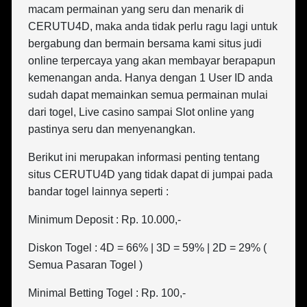
macam permainan yang seru dan menarik di
CERUTU4D, maka anda tidak perlu ragu lagi untuk
bergabung dan bermain bersama kami situs judi
online terpercaya yang akan membayar berapapun
kemenangan anda. Hanya dengan 1 User ID anda
sudah dapat memainkan semua permainan mulai
dari togel, Live casino sampai Slot online yang
pastinya seru dan menyenangkan.
Berikut ini merupakan informasi penting tentang
situs CERUTU4D yang tidak dapat di jumpai pada
bandar togel lainnya seperti :
Minimum Deposit : Rp. 10.000,-
Diskon Togel : 4D = 66% | 3D = 59% | 2D = 29% (
Semua Pasaran Togel )
Minimal Betting Togel : Rp. 100,-