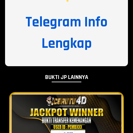
Telegram Info
Lengkap
BUKTI JP LAINNYA