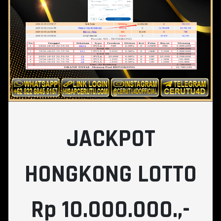
JACKPOT
HONGKONG LOTTO
Rp 10.000.000.,-