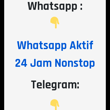
Whatsapp :
Whatsapp Aktif
24 Jam Nonstop
Telegram: