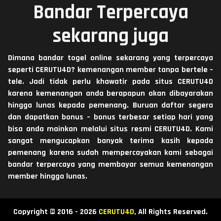
Bandar Terpercaya
sekarang juga
Dimana bandar togel online sekarang yang terpercaya
seperti CERUTU4D? kemenangan member tanpa bertele –
tele. Jadi tidak perlu khawatir pada situs CERUTU4D
karena kemenangan anda berapapun akan dibayarakan
hingga lunas kepada pemenang. Buruan daftar segera
dan dapatkan bonus – bonus terbesar setiap hari yang
bisa anda mainkan melalui situs resmi CERUTU4D. Kami
sangat mengucapkan banyak terima kasih kepada
pemenang karena sudah mempercayakan kami sebagai
bandar terpercaya yang membayar semua kemenangan
member hingga lunas.
Copyright © 2016 - 2026
CERUTU4D
, All Rights Reserved.