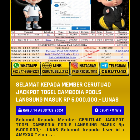
SELAMAT KEPADA MEMBER CERUTU4D
JACKPOT TOGEL CAMBODIA POOLS
LANGSUNG MASUK RP 6.000.000,- LUNAS
RABU, 14 AGUSTUS 2024
09:41 PM WIB
Selamat Kepada Member CERUTU4D JACKPOT
TOGEL CAMBODIA POOLS LANGSUNG MASUK Rp
6.000.000,- LUNAS Selamat kepada User id :
AMEXXX Telah . . .