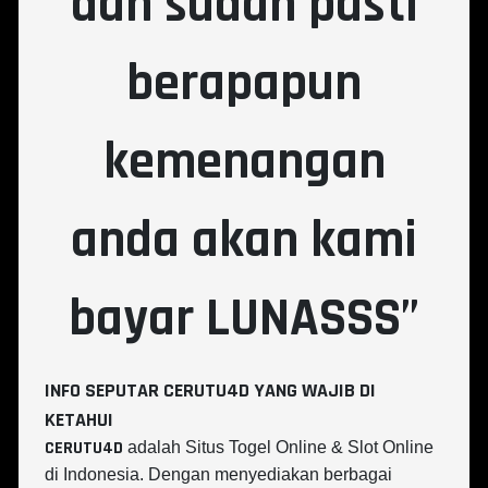
dan sudah pasti
berapapun
kemenangan
anda akan kami
bayar LUNASSS”
INFO SEPUTAR CERUTU4D YANG WAJIB DI
KETAHUI
CERUTU4D
adalah Situs Togel Online & Slot Online
di Indonesia. Dengan menyediakan berbagai