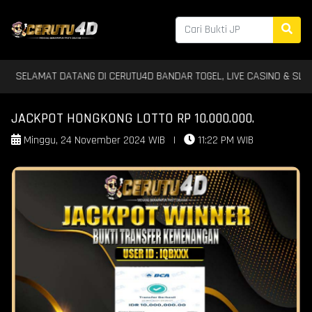
AMAT DATANG DI CERUTU4D BANDAR TOGEL, LIVE CASINO & SLOT TERBA
JACKPOT HONGKONG LOTTO RP 10.000.000.
Minggu, 24 November 2024 WIB
|
11:22 PM WIB