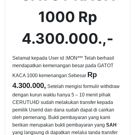
1000 Rp
4.300.000.,-
Selamat kepada User id :MON*** Telah berhasil
mendapatkan kemenangan besar pada GATOT
Rp
KACA 1000 kemenangan Sebesar
4.300.000,
Setelah mengisi formulir withdraw
dengan kurun waktu hanya 5 – 10 menit pihak
CERUTU4D sudah melakukan transfer kepada
pemilik Userid dan dana sudah dapat di cairkan
oleh pemenang. Bukti pembayaran yang kami
berikan merupakan bukti pembayaran yang
SAH
yang langsung di dapatkan melalui tanda transfer