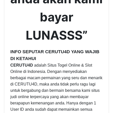
bayar
LUNASSS”
INFO SEPUTAR CERUTU4D YANG WAJIB
DI KETAHUI
CERUTU4D
adalah Situs Togel Online & Slot
Online di Indonesia. Dengan menyediakan
berbagai macam permainan yang seru dan menarik
di CERUTU4D, maka anda tidak perlu ragu lagi
untuk bergabung dan bermain bersama kami situs
judi online terpercaya yang akan membayar
berapapun kemenangan anda. Hanya dengan 1
User ID anda sudah dapat memainkan semua