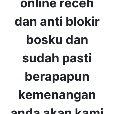
online receh
dan anti blokir
bosku dan
sudah pasti
berapapun
kemenangan
anda akan kami