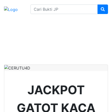
SELAMAT DATANG DI CERUTU4D BANDAR TOGEL, LIVE
JACKPOT GATOT KACA 1000 RP
4.300.000.,
Sabtu, 11 Oktober 2025 WIB
|
10:37 PM WIB
JACKPOT
GATOT KACA