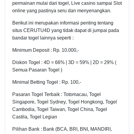
permainan mulai dari togel, Live casino sampai Slot
online yang pastinya seru dan menyenangkan.
Berikut ini merupakan informasi penting tentang
situs CERUTU4D yang tidak dapat di jumpai pada
bandar togel lainnya seperti :
Minimum Deposit : Rp. 10.000,-
Diskon Togel : 4D = 66% | 3D = 59% | 2D = 29% (
Semua Pasaran Togel )
Minimal Betting Togel : Rp. 100,-
Pasaran Togel Terbaik : Totomacau, Togel
Singapore, Togel Sydney, Togel Hongkong, Togel
Cambodia, Togel Taiwan, Togel China, Togel
Castila, Togel Legian
Pilihan Bank : Bank (BCA, BRI, BNI, MANDIRI,