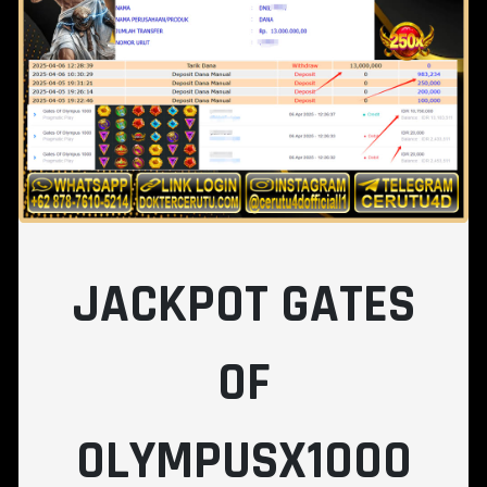
JACKPOT GATES
OF
OLYMPUSX1000