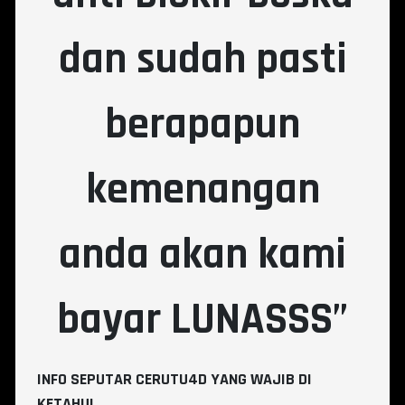
dan sudah pasti
berapapun
kemenangan
anda akan kami
bayar LUNASSS”
INFO SEPUTAR CERUTU4D YANG WAJIB DI
KETAHUI