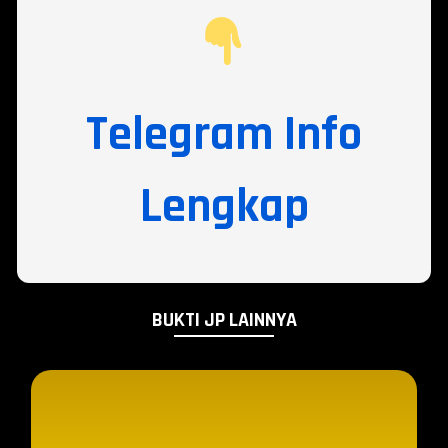
Telegram Info
Lengkap
BUKTI JP LAINNYA