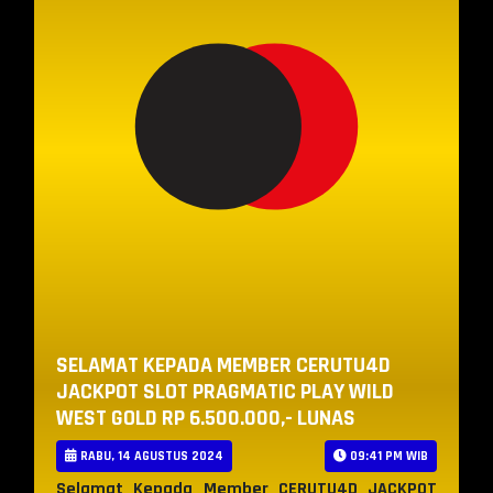
SELAMAT KEPADA MEMBER CERUTU4D
JACKPOT SLOT PRAGMATIC PLAY WILD
WEST GOLD RP 6.500.000,- LUNAS
RABU, 14 AGUSTUS 2024
09:41 PM WIB
Selamat Kepada Member CERUTU4D JACKPOT