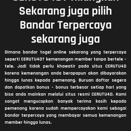
Sekarang juga pilih
Bandar Terpercaya
sekarang juga
Dimana bandar togel online sekarang yang terpercaya
seperti CERUTU4D? kemenangan member tanpa bertele –
tele. Jadi tidak perlu khawatir pada situs CERUTU4D
karena kemenangan anda berapapun akan dibayarakan
hingga lunas kepada pemenang. Buruan daftar segera
dan dapatkan bonus – bonus terbesar setiap hari yang
bisa anda mainkan melalui situs resmi CERUTU4D. Kami
sangat mengucapkan banyak terima kasih kepada
pemenang karena sudah mempercayakan kami sebagai
bandar terpercaya yang membayar semua kemenangan
member hingga lunas.