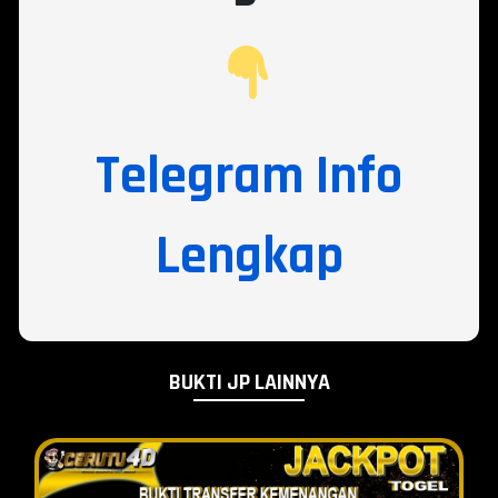
Telegram Info
Lengkap
BUKTI JP LAINNYA