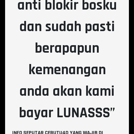
anti blokir bosku
dan sudah pasti
berapapun
kemenangan
anda akan kami
bayar LUNASSS”
INFO SEPUTAR CERUTU4D YANG WAJIB DI