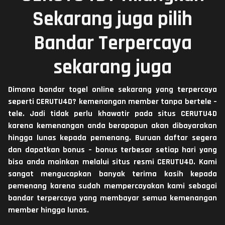
Sekarang juga pilih
Bandar Terpercaya
sekarang juga
Dimana bandar togel online sekarang yang terpercaya
seperti CERUTU4D? kemenangan member tanpa bertele –
tele. Jadi tidak perlu khawatir pada situs CERUTU4D
karena kemenangan anda berapapun akan dibayarakan
hingga lunas kepada pemenang. Buruan daftar segera
dan dapatkan bonus – bonus terbesar setiap hari yang
bisa anda mainkan melalui situs resmi CERUTU4D. Kami
sangat mengucapkan banyak terima kasih kepada
pemenang karena sudah mempercayakan kami sebagai
bandar terpercaya yang membayar semua kemenangan
member hingga lunas.