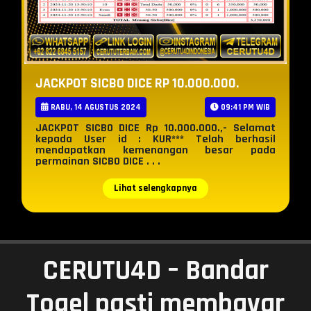
JACKPOT SICBO DICE RP 10.000.000.
RABU, 14 AGUSTUS 2024
09:41 PM WIB
JACKPOT SICBO DICE Rp 10.000.000.,- Selamat
kepada User id : KUR*** Telah berhasil
mendapatkan kemenangan besar pada
permainan SICBO DICE . . .
Lihat selengkapnya
CERUTU4D – Bandar
Togel pasti membayar