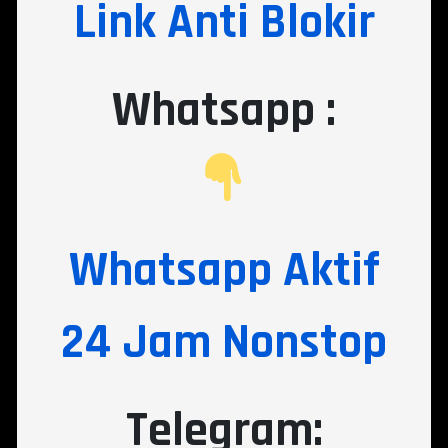
Link Anti Blokir
Whatsapp :
Whatsapp Aktif
24 Jam Nonstop
Telegram: