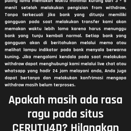
paling lama memakan waktu minimal kurang dari 3 – 5
menit setelah melakukan pengisian from withdraw,
Tanpa terkecuali jika bank yang ditunju memiliki
gangguan pada saat melakukan transfer kami akan
memakan waktu lebih lama karena harus menunggu
bank yang tunju kembali normal. Setiap bank yang
gangguan akan di beritahukan melalui memo atau
melihat lampu indikator pada bank menyala berwarna
kuning. Jika mengalami kendala pada saat melakukan
withdraw dapat menghubungi kami melalui live chat atau
whatsapp yang hadir 24 jam melayani anda, Anda juga
dapat bertanya dan melakukan konfrimasi mengapa
withdraw masih belum terproses.
Apakah masih ada rasa
ragu pada situs
CERUTU4D? Hilangkan