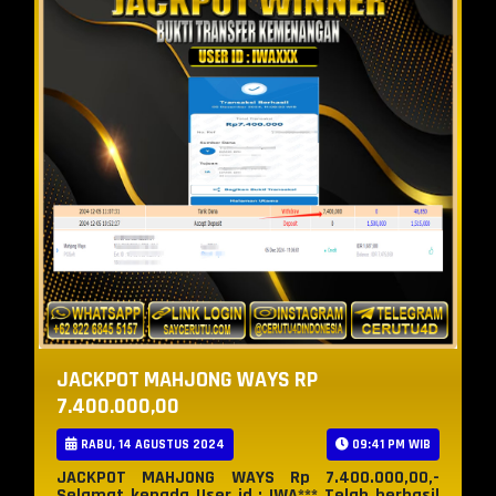
JACKPOT MAHJONG WAYS RP
7.400.000,00
RABU, 14 AGUSTUS 2024
09:41 PM WIB
JACKPOT MAHJONG WAYS Rp 7.400.000,00,-
Selamat kepada User id : IWA*** Telah berhasil