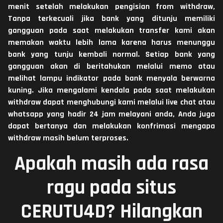
menit setelah melakukan pengisian from withdraw,
Tanpa terkecuali jika bank yang ditunju memiliki
gangguan pada saat melakukan transfer kami akan
memakan waktu lebih lama karena harus menunggu
bank yang tunju kembali normal. Setiap bank yang
gangguan akan di beritahukan melalui memo atau
melihat lampu indikator pada bank menyala berwarna
kuning. Jika mengalami kendala pada saat melakukan
withdraw dapat menghubungi kami melalui live chat atau
whatsapp yang hadir 24 jam melayani anda, Anda juga
dapat bertanya dan melakukan konfrimasi mengapa
withdraw masih belum terproses.
Apakah masih ada rasa
ragu pada situs
CERUTU4D? Hilangkan