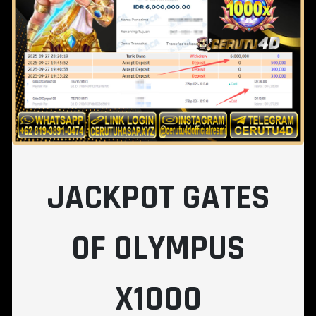
JACKPOT GATES
OF OLYMPUS
X1000