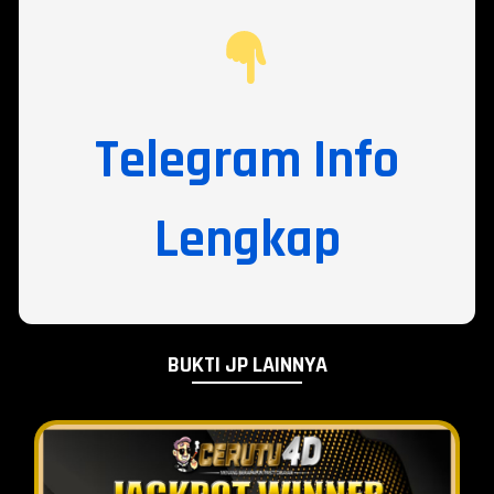
Telegram Info
Lengkap
BUKTI JP LAINNYA