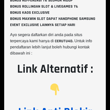
BONUS REFFERENSI 1% SEUMUR HIDUP
BONUS ROLLINGAN SLOT & LIVEGAMES 1%
BONUS KAOS EXCLUSIVE
BONUS MAXWIN SLOT DAPAT HANDPHONE SAMSUNG
EVENT EXCLUSIVE LAINNYA SETIAP HARI
Ayo segera daftarkan diri anda pada situs
CERUTU4D.
terpercaya kami hanya di
Untuk info
pendaftaran lebih lanjut boleh hubungi kontak
dibawah ini :
Link Alternatif :