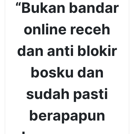
“Bukan bandar
online receh
dan anti blokir
bosku dan
sudah pasti
berapapun