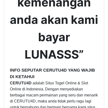
kemenangan
anda akan kami
bayar
LUNASSS”
INFO SEPUTAR CERUTU4D YANG WAJIB
DI KETAHUI
CERUTU4D
adalah Situs Togel Online & Slot
Online di Indonesia. Dengan menyediakan
berbagai macam permainan yang seru dan menarik
di CERUTU4D, maka anda tidak perlu ragu lagi
untuk bergabung dan bermain bersama kami situs