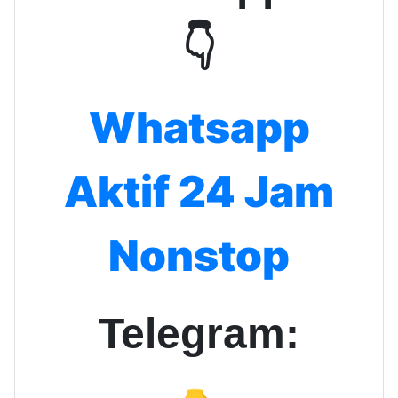
👇
Whatsapp
Aktif 24 Jam
Nonstop
Telegram: