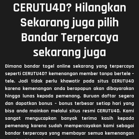
CERUTU4D? Hilangkan
Sekarang juga pilih
Bandar Terpercaya
sekarang juga
Dimana bandar togel online sekarang yang terpercaya
seperti CERUTU4D? kemenangan member tanpa bertele –
tele. Jadi tidak perlu khawatir pada situs CERUTU4D
karena kemenangan anda berapapun akan dibayarakan
hingga lunas kepada pemenang. Buruan daftar segera
dan dapatkan bonus – bonus terbesar setiap hari yang
bisa anda mainkan melalui situs resmi CERUTU4D. Kami
sangat mengucapkan banyak terima kasih kepada
pemenang karena sudah mempercayakan kami sebagai
bandar terpercaya yang membayar semua kemenangan