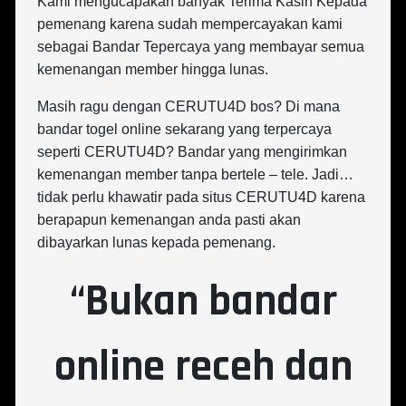
Kami mengucapakan banyak Terima Kasih Kepada
pemenang karena sudah mempercayakan kami
sebagai Bandar Tepercaya yang membayar semua
kemenangan member hingga lunas.
Masih ragu dengan CERUTU4D bos? Di mana
bandar togel online sekarang yang terpercaya
seperti CERUTU4D? Bandar yang mengirimkan
kemenangan member tanpa bertele – tele. Jadi…
tidak perlu khawatir pada situs CERUTU4D karena
berapapun kemenangan anda pasti akan
dibayarkan lunas kepada pemenang.
“Bukan bandar
online receh dan