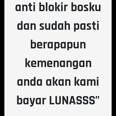
anti blokir bosku
dan sudah pasti
berapapun
kemenangan
anda akan kami
bayar LUNASSS”