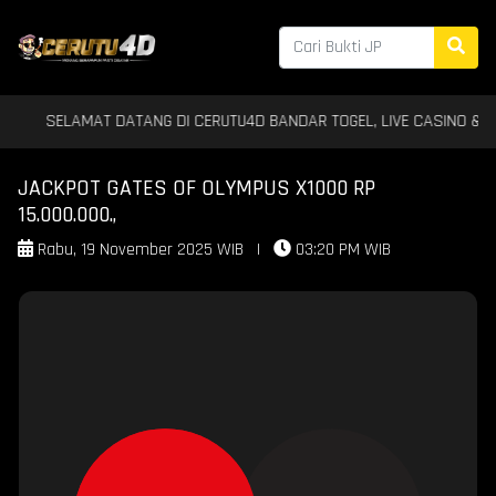
SELAMAT DATANG DI CERUTU4D BANDAR TOGEL, LIVE CASINO & SLOT TE
JACKPOT GATES OF OLYMPUS X1000 RP
15.000.000.,
Rabu, 19 November 2025 WIB
|
03:20 PM WIB