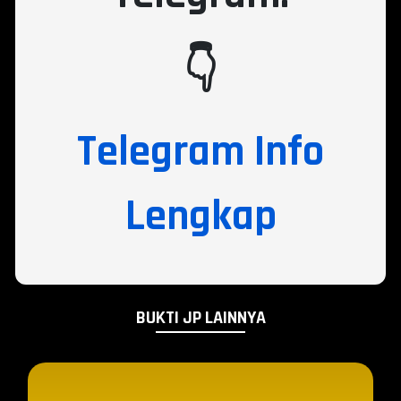
👇
Telegram Info
Lengkap
BUKTI JP LAINNYA