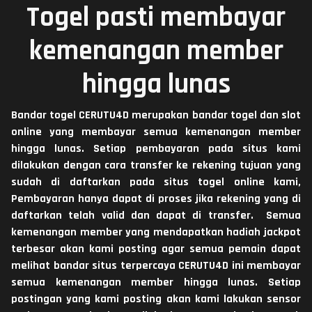
Togel pasti membayar
kemenangan member
hingga lunas
Bandar togel CERUTU4D merupakan bandar togel dan slot
online yang membayar semua kemenangan member
hingga lunas. Setiap pembayaran pada situs kami
dilakukan dengan cara transfer ke rekening tujuan yang
sudah di daftarkan pada situs togel online kami,
Pembayaran hanya dapat di proses jika rekening yang di
daftarkan telah valid dan dapat di transfer. Semua
kemenangan member yang mendapatkan hadiah jackpot
terbesar akan kami posting agar semua pemain dapat
melihat bandar situs terpercaya CERUTU4D ini membayar
semua kemenangan member hingga lunas. Setiap
postingan yang kami posting akan kami lakukan sensor