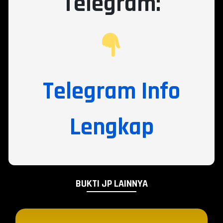
Telegram:
Telegram Info
Lengkap
BUKTI JP LAINNYA