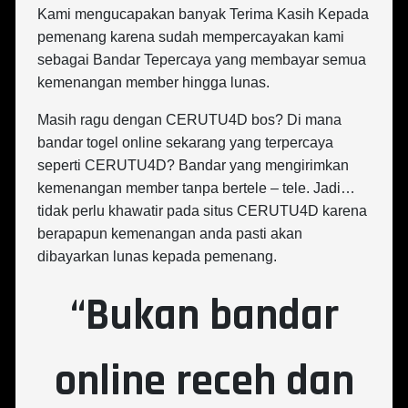
Kami mengucapakan banyak Terima Kasih Kepada
pemenang karena sudah mempercayakan kami
sebagai Bandar Tepercaya yang membayar semua
kemenangan member hingga lunas.
Masih ragu dengan CERUTU4D bos? Di mana
bandar togel online sekarang yang terpercaya
seperti CERUTU4D? Bandar yang mengirimkan
kemenangan member tanpa bertele – tele. Jadi…
tidak perlu khawatir pada situs CERUTU4D karena
berapapun kemenangan anda pasti akan
dibayarkan lunas kepada pemenang.
“Bukan bandar
online receh dan