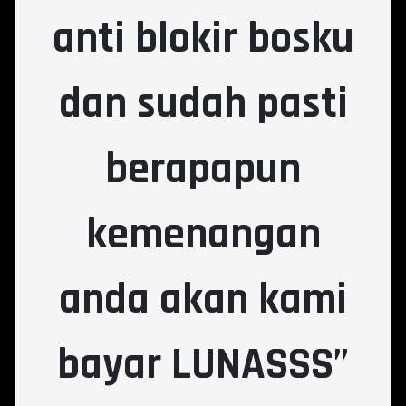
anti blokir bosku
dan sudah pasti
berapapun
kemenangan
anda akan kami
bayar LUNASSS”