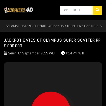
LAMAT DATANG DI CERUTU4D BANDAR TOGEL, LIVE CASINO & SLOT TERB
JACKPOT GATES OF OLYMPUS SUPER SCATTER RP
8.000.000.,
Senin, 01 September 2025 WIB
|
11:51 PM WIB