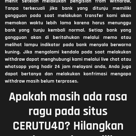
menit setelah melakukan pengisian from withdraw,
Tanpa terkecuali jika bank yang ditunju memiliki
gangguan pada saat melakukan transfer kami akan
memakan waktu lebih lama karena harus menunggu
bank yang tunju kembali normal. Setiap bank yang
gangguan akan di beritahukan melalui memo atau
melihat lampu indikator pada bank menyala berwarna
kuning. Jika mengalami kendala pada saat melakukan
withdraw dapat menghubungi kami melalui live chat atau
whatsapp yang hadir 24 jam melayani anda, Anda juga
dapat bertanya dan melakukan konfrimasi mengapa
withdraw masih belum terproses.
Apakah masih ada rasa
ragu pada situs
CERUTU4D? Hilangkan