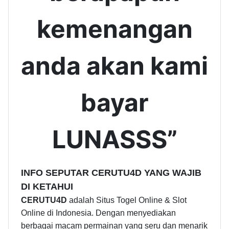
kemenangan
anda akan kami
bayar
LUNASSS”
INFO SEPUTAR CERUTU4D YANG WAJIB
DI KETAHUI
CERUTU4D
adalah Situs Togel Online & Slot
Online di Indonesia. Dengan menyediakan
berbagai macam permainan yang seru dan menarik