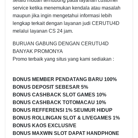
selalu mudah terhubung pada layanan customer
service ketika menemukan kendala atau masalah
maupun jika ingin mengetahui informasi lebih
lengkap terkait dengan layanan judi CERUTU4D
melalui layanan CS 24 jam.
BURUAN GABUNG DENGAN CERUTU4D
BANYAK PROMONYA
Promo terbaik yang situs yang kami sediakan :
BONUS MEMBER PENDATANG BARU 100%
BONUS DEPOSIT SEBESAR 5%
BONUS CASHBACK SLOT GAMES 10%
BONUS CASHBACK TOTOMACAU 10%
BONUS REFFERENSI 1% SEUMUR HIDUP
BONUS ROLLINGAN SLOT & LIVEGAMES 1%
BONUS KAOS EXCLUSIVE
BONUS MAXWIN SLOT DAPAT HANDPHONE