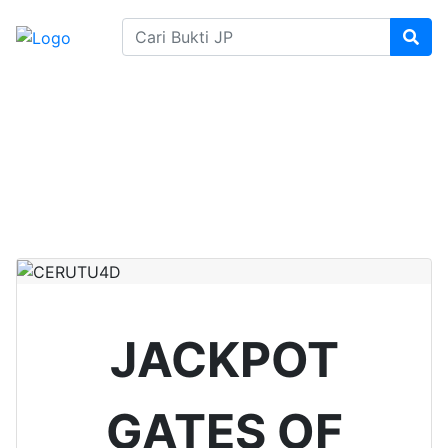
SELAMAT DATANG DI CERUTU4D BANDAR TOGEL, LIVE
JACKPOT GATES OF OLYMPUS SUPER
SCATTER RP 4.000.000.,-
Minggu, 12 Oktober 2025 WIB
|
03:14 PM WIB
JACKPOT
GATES OF