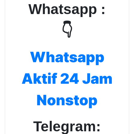
Whatsapp :
👇
Whatsapp
Aktif 24 Jam
Nonstop
Telegram: