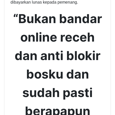
dibayarkan lunas kepada pemenang.
“Bukan bandar
online receh
dan anti blokir
bosku dan
sudah pasti
berapapun