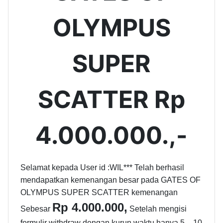
OLYMPUS
SUPER
SCATTER Rp
4.000.000.,-
Selamat kepada User id :WIL*** Telah berhasil
mendapatkan kemenangan besar pada GATES OF
OLYMPUS SUPER SCATTER kemenangan
Rp 4.000.000,
Sebesar
Setelah mengisi
formulir withdraw dengan kurun waktu hanya 5 – 10