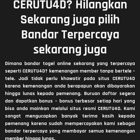
CERUTU4D? Hilangkan
Sekarang juga pilih
Bandar Terpercaya
sekarang juga
Dimana bandar togel online sekarang yang terpercaya
seperti CERUTU4D? kemenangan member tanpa bertele –
tele. Jadi tidak perlu khawatir pada situs CERUTU4D
karena kemenangan anda berapapun akan dibayarakan
hingga lunas kepada pemenang. Buruan daftar segera
dan dapatkan bonus – bonus terbesar setiap hari yang
bisa anda mainkan melalui situs resmi CERUTU4D. Kami
sangat mengucapkan banyak terima kasih kepada
pemenang karena sudah mempercayakan kami sebagai
bandar terpercaya yang membayar semua kemenangan
member hingga lunas.