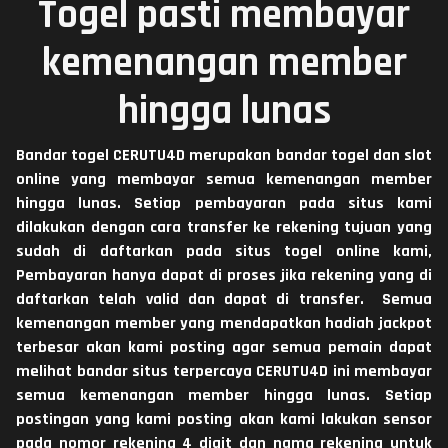
Togel pasti membayar
kemenangan member
hingga lunas
Bandar togel CERUTU4D merupakan bandar togel dan slot
online yang membayar semua kemenangan member
hingga lunas. Setiap pembayaran pada situs kami
dilakukan dengan cara transfer ke rekening tujuan yang
sudah di daftarkan pada situs togel online kami,
Pembayaran hanya dapat di proses jika rekening yang di
daftarkan telah valid dan dapat di transfer. Semua
kemenangan member yang mendapatkan hadiah jackpot
terbesar akan kami posting agar semua pemain dapat
melihat bandar situs terpercaya CERUTU4D ini membayar
semua kemenangan member hingga lunas. Setiap
postingan yang kami posting akan kami lakukan sensor
pada nomor rekening 4 digit dan nama rekening untuk