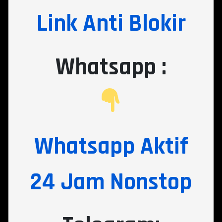
Link Anti Blokir
Whatsapp :
Whatsapp Aktif
24 Jam Nonstop