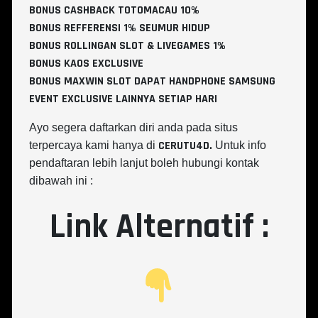
BONUS CASHBACK TOTOMACAU 10%
BONUS REFFERENSI 1% SEUMUR HIDUP
BONUS ROLLINGAN SLOT & LIVEGAMES 1%
BONUS KAOS EXCLUSIVE
BONUS MAXWIN SLOT DAPAT HANDPHONE SAMSUNG
EVENT EXCLUSIVE LAINNYA SETIAP HARI
Ayo segera daftarkan diri anda pada situs
CERUTU4D.
terpercaya kami hanya di
Untuk info
pendaftaran lebih lanjut boleh hubungi kontak
dibawah ini :
Link Alternatif :