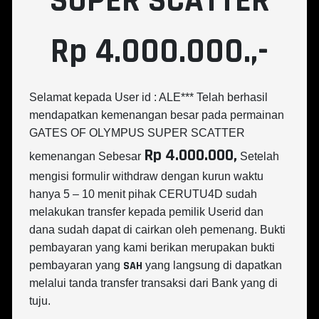
SUPER SCATTER
Rp 4.000.000.,-
Selamat kepada User id : ALE*** Telah berhasil
mendapatkan kemenangan besar pada permainan
GATES OF OLYMPUS SUPER SCATTER
Rp 4.000.000,
kemenangan Sebesar
Setelah
mengisi formulir withdraw dengan kurun waktu
hanya 5 – 10 menit pihak CERUTU4D sudah
melakukan transfer kepada pemilik Userid dan
dana sudah dapat di cairkan oleh pemenang. Bukti
pembayaran yang kami berikan merupakan bukti
SAH
pembayaran yang
yang langsung di dapatkan
melalui tanda transfer transaksi dari Bank yang di
tuju.