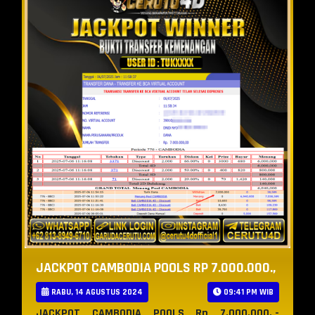
JACKPOT CAMBODIA POOLS RP 7.000.000.,
RABU, 14 AGUSTUS 2024
09:41 PM WIB
JACKPOT CAMBODIA POOLS Rp 7.000.000.,-