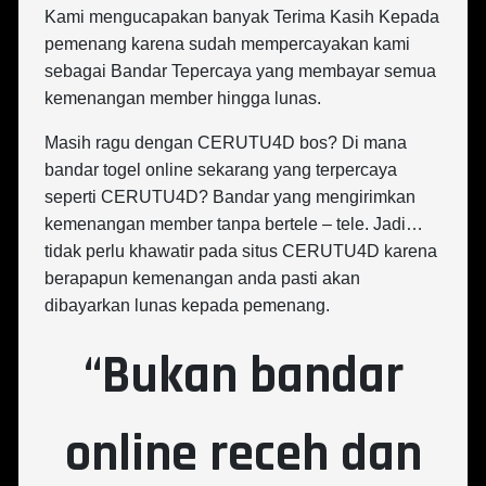
Kami mengucapakan banyak Terima Kasih Kepada
pemenang karena sudah mempercayakan kami
sebagai Bandar Tepercaya yang membayar semua
kemenangan member hingga lunas.
Masih ragu dengan CERUTU4D bos? Di mana
bandar togel online sekarang yang terpercaya
seperti CERUTU4D? Bandar yang mengirimkan
kemenangan member tanpa bertele – tele. Jadi…
tidak perlu khawatir pada situs CERUTU4D karena
berapapun kemenangan anda pasti akan
dibayarkan lunas kepada pemenang.
“Bukan bandar
online receh dan