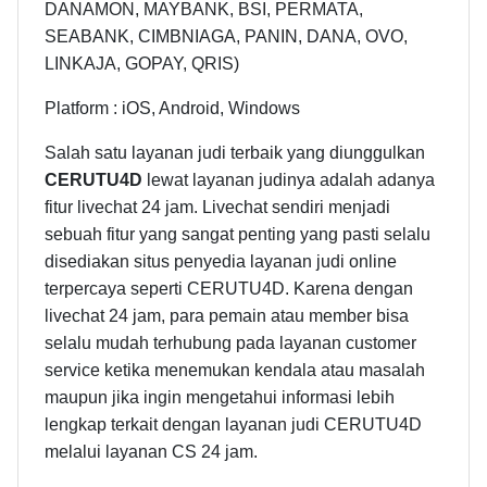
DANAMON, MAYBANK, BSI, PERMATA,
SEABANK, CIMBNIAGA, PANIN, DANA, OVO,
LINKAJA, GOPAY, QRIS)
Platform : iOS, Android, Windows
Salah satu layanan judi terbaik yang diunggulkan
CERUTU4D
lewat layanan judinya adalah adanya
fitur livechat 24 jam. Livechat sendiri menjadi
sebuah fitur yang sangat penting yang pasti selalu
disediakan situs penyedia layanan judi online
terpercaya seperti CERUTU4D. Karena dengan
livechat 24 jam, para pemain atau member bisa
selalu mudah terhubung pada layanan customer
service ketika menemukan kendala atau masalah
maupun jika ingin mengetahui informasi lebih
lengkap terkait dengan layanan judi CERUTU4D
melalui layanan CS 24 jam.