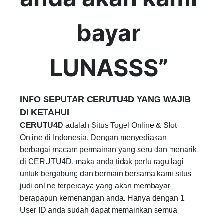
bayar
LUNASSS”
INFO SEPUTAR CERUTU4D YANG WAJIB
DI KETAHUI
CERUTU4D
adalah Situs Togel Online & Slot
Online di Indonesia. Dengan menyediakan
berbagai macam permainan yang seru dan menarik
di CERUTU4D, maka anda tidak perlu ragu lagi
untuk bergabung dan bermain bersama kami situs
judi online terpercaya yang akan membayar
berapapun kemenangan anda. Hanya dengan 1
User ID anda sudah dapat memainkan semua