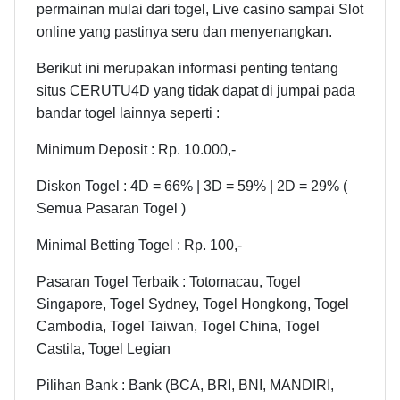
permainan mulai dari togel, Live casino sampai Slot
online yang pastinya seru dan menyenangkan.
Berikut ini merupakan informasi penting tentang
situs CERUTU4D yang tidak dapat di jumpai pada
bandar togel lainnya seperti :
Minimum Deposit : Rp. 10.000,-
Diskon Togel : 4D = 66% | 3D = 59% | 2D = 29% (
Semua Pasaran Togel )
Minimal Betting Togel : Rp. 100,-
Pasaran Togel Terbaik : Totomacau, Togel
Singapore, Togel Sydney, Togel Hongkong, Togel
Cambodia, Togel Taiwan, Togel China, Togel
Castila, Togel Legian
Pilihan Bank : Bank (BCA, BRI, BNI, MANDIRI,