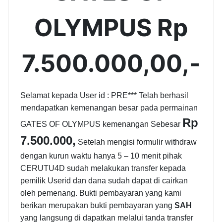
OLYMPUS Rp
7.500.000,00,-
Selamat kepada User id : PRE*** Telah berhasil
mendapatkan kemenangan besar pada permainan
Rp
GATES OF OLYMPUS kemenangan Sebesar
7.500.000,
Setelah mengisi formulir withdraw
dengan kurun waktu hanya 5 – 10 menit pihak
CERUTU4D sudah melakukan transfer kepada
pemilik Userid dan dana sudah dapat di cairkan
oleh pemenang. Bukti pembayaran yang kami
berikan merupakan bukti pembayaran yang
SAH
yang langsung di dapatkan melalui tanda transfer