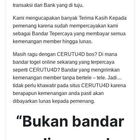
transaksi dari Bank yang di tuju.
Kami mengucapakan banyak Terima Kasih Kepada
pemenang karena sudah mempercayakan kami
sebagai Bandar Tepercaya yang membayar semua
kemenangan member hingga lunas.
Masih ragu dengan CERUTU4D bos? Di mana
bandar togel online sekarang yang terpercaya
seperti CERUTU4D? Bandar yang mengirimkan
kemenangan member tanpa bertele – tele. Jadi…
tidak perlu khawatir pada situs CERUTU4D karena
berapapun kemenangan anda pasti akan
dibayarkan lunas kepada pemenang.
“Bukan bandar