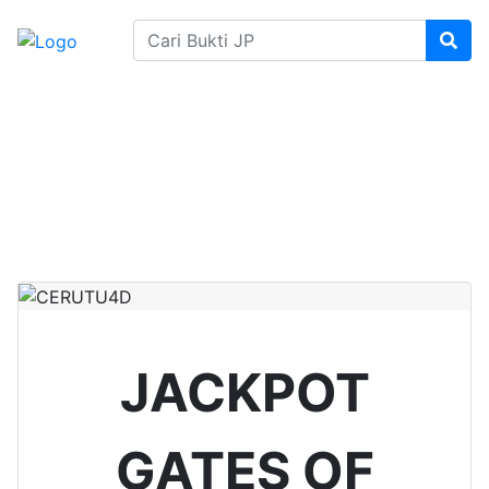
SELAMAT DATANG DI CERUTU4D BANDAR TOGEL, LIV
JACKPOT GATES OF OLYMPUS RP
7.500.000,00
Selasa, 21 Januari 2025 WIB
|
02:42 PM WIB
JACKPOT
GATES OF