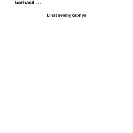
berhasil . . .
Lihat selengkapnya
CERUTU4D – Bandar
Togel pasti
membayar
kemenangan member
hingga lunas
Bandar togel CERUTU4D merupakan bandar togel
dan slot online yang membayar semua kemenangan