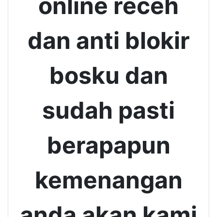
online receh
dan anti blokir
bosku dan
sudah pasti
berapapun
kemenangan
anda akan kami