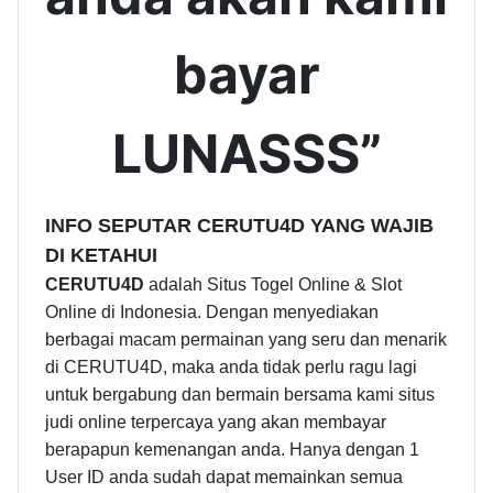
bayar
LUNASSS”
INFO SEPUTAR CERUTU4D YANG WAJIB
DI KETAHUI
CERUTU4D
adalah Situs Togel Online & Slot
Online di Indonesia. Dengan menyediakan
berbagai macam permainan yang seru dan menarik
di CERUTU4D, maka anda tidak perlu ragu lagi
untuk bergabung dan bermain bersama kami situs
judi online terpercaya yang akan membayar
berapapun kemenangan anda. Hanya dengan 1
User ID anda sudah dapat memainkan semua