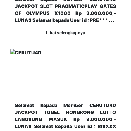
JACKPOT SLOT PRAGMATICPLAY GATES
OF OLYMPUS X1000 Rp 3.000.000,-
LUNAS Selamat kepada User id : PRE*** . . .
Lihat selengkapnya
SELAMAT KEPADA MEMBER
CERUTU4D JACKPOT TOGEL
HONGKONG LOTTO LANGSUNG
MASUK RP 3.000.000,- LUNAS
RABU, 14 AGUSTUS 2024
09:41 PM WIB
Selamat Kepada Member CERUTU4D
JACKPOT TOGEL HONGKONG LOTTO
LANGSUNG MASUK Rp 3.000.000,-
LUNAS Selamat kepada User id : RISXXX