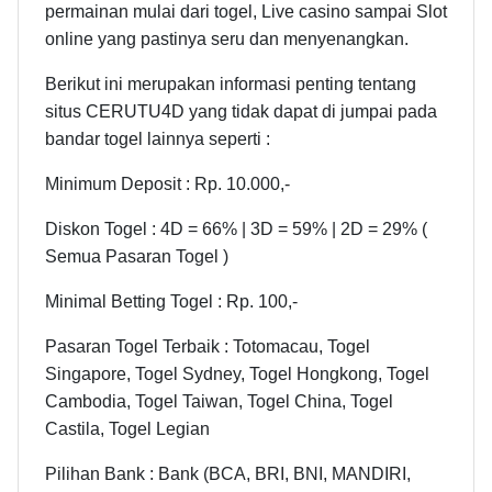
permainan mulai dari togel, Live casino sampai Slot
online yang pastinya seru dan menyenangkan.
Berikut ini merupakan informasi penting tentang
situs CERUTU4D yang tidak dapat di jumpai pada
bandar togel lainnya seperti :
Minimum Deposit : Rp. 10.000,-
Diskon Togel : 4D = 66% | 3D = 59% | 2D = 29% (
Semua Pasaran Togel )
Minimal Betting Togel : Rp. 100,-
Pasaran Togel Terbaik : Totomacau, Togel
Singapore, Togel Sydney, Togel Hongkong, Togel
Cambodia, Togel Taiwan, Togel China, Togel
Castila, Togel Legian
Pilihan Bank : Bank (BCA, BRI, BNI, MANDIRI,