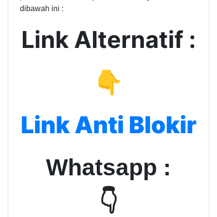
dibawah ini :
Link Alternatif :
👇
Link Anti Blokir
Whatsapp :
👇