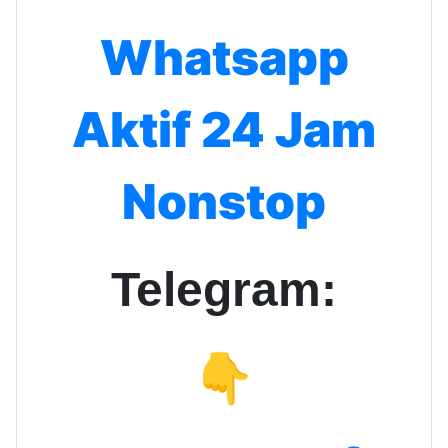
Whatsapp
Aktif 24 Jam
Nonstop
Telegram:
👇