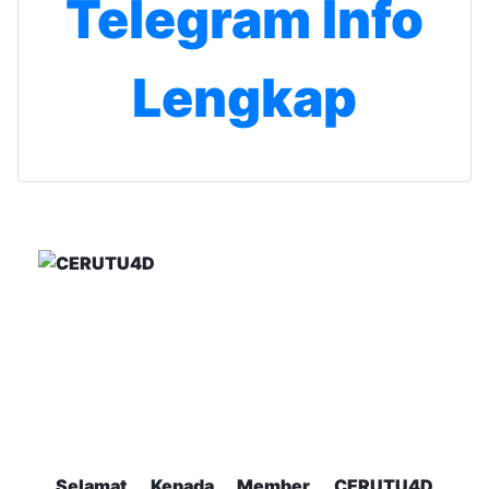
Telegram Info
Lengkap
BUKTI JP LAINNYA
SELAMAT KEAPADA MEMBER
CERUTU4D JACKPOT SLOT
PRAGMATICPLAY GATES OF
OLYMPUS X1000 RP 3.000.000,-
LUNAS
RABU, 14 AGUSTUS 2024
09:41 PM WIB
Selamat Kepada Member CERUTU4D