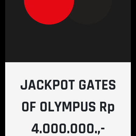
JACKPOT GATES
OF OLYMPUS Rp
4.000.000.,-