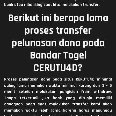
bank atau mbanking saat kita melakukan transfer.
Berikut ini berapa lama
proses transfer
pelunasan dana pada
Bandar Togel
CERUTU4D?
Proses pelunasan dana pada situs CERUTU4D minimal
paling lama memakan waktu minimal kurang dari 3 – 5
menit setelah melakukan pengisian from withdraw,
Tanpa terkecuali jika bank yang ditunju memiliki
gangguan pada saat melakukan transfer kami akan
memakan waktu lebih lama karena harus menunggu