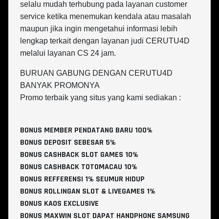
selalu mudah terhubung pada layanan customer
service ketika menemukan kendala atau masalah
maupun jika ingin mengetahui informasi lebih
lengkap terkait dengan layanan judi CERUTU4D
melalui layanan CS 24 jam.
BURUAN GABUNG DENGAN CERUTU4D
BANYAK PROMONYA
Promo terbaik yang situs yang kami sediakan :
BONUS MEMBER PENDATANG BARU 100%
BONUS DEPOSIT SEBESAR 5%
BONUS CASHBACK SLOT GAMES 10%
BONUS CASHBACK TOTOMACAU 10%
BONUS REFFERENSI 1% SEUMUR HIDUP
BONUS ROLLINGAN SLOT & LIVEGAMES 1%
BONUS KAOS EXCLUSIVE
BONUS MAXWIN SLOT DAPAT HANDPHONE SAMSUNG