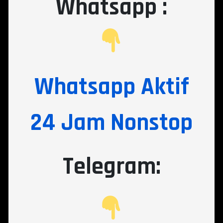
Whatsapp :
Whatsapp Aktif
24 Jam Nonstop
Telegram: