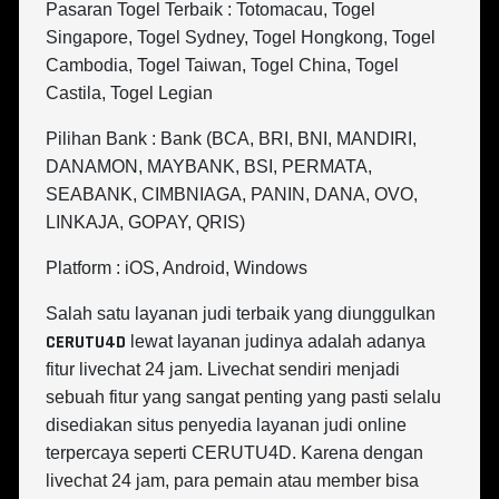
Pasaran Togel Terbaik : Totomacau, Togel
Singapore, Togel Sydney, Togel Hongkong, Togel
Cambodia, Togel Taiwan, Togel China, Togel
Castila, Togel Legian
Pilihan Bank : Bank (BCA, BRI, BNI, MANDIRI,
DANAMON, MAYBANK, BSI, PERMATA,
SEABANK, CIMBNIAGA, PANIN, DANA, OVO,
LINKAJA, GOPAY, QRIS)
Platform : iOS, Android, Windows
Salah satu layanan judi terbaik yang diunggulkan
CERUTU4D
lewat layanan judinya adalah adanya
fitur livechat 24 jam. Livechat sendiri menjadi
sebuah fitur yang sangat penting yang pasti selalu
disediakan situs penyedia layanan judi online
terpercaya seperti CERUTU4D. Karena dengan
livechat 24 jam, para pemain atau member bisa