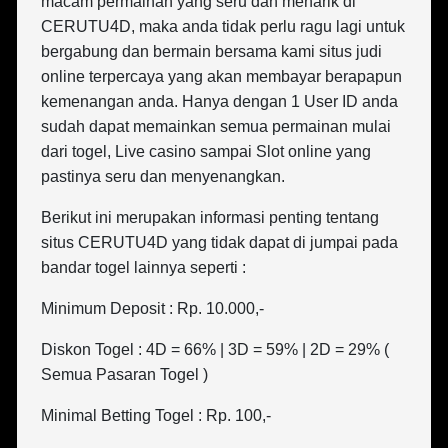
macam permainan yang seru dan menarik di
CERUTU4D, maka anda tidak perlu ragu lagi untuk
bergabung dan bermain bersama kami situs judi
online terpercaya yang akan membayar berapapun
kemenangan anda. Hanya dengan 1 User ID anda
sudah dapat memainkan semua permainan mulai
dari togel, Live casino sampai Slot online yang
pastinya seru dan menyenangkan.
Berikut ini merupakan informasi penting tentang
situs CERUTU4D yang tidak dapat di jumpai pada
bandar togel lainnya seperti :
Minimum Deposit : Rp. 10.000,-
Diskon Togel : 4D = 66% | 3D = 59% | 2D = 29% (
Semua Pasaran Togel )
Minimal Betting Togel : Rp. 100,-