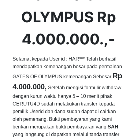
OLYMPUS Rp
4.000.000.,-
Selamat kepada User id : HAR*** Telah berhasil
mendapatkan kemenangan besar pada permainan
Rp
GATES OF OLYMPUS kemenangan Sebesar
4.000.000,
Setelah mengisi formulir withdraw
dengan kurun waktu hanya 5 – 10 menit pihak
CERUTU4D sudah melakukan transfer kepada
pemilik Userid dan dana sudah dapat di cairkan
oleh pemenang. Bukti pembayaran yang kami
berikan merupakan bukti pembayaran yang
SAH
yang langsung di dapatkan melalui tanda transfer