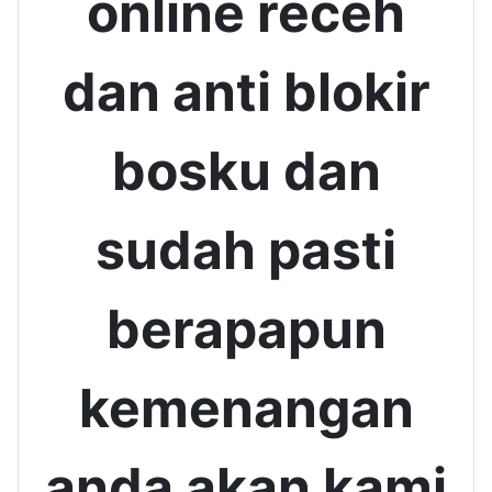
online receh
dan anti blokir
bosku dan
sudah pasti
berapapun
kemenangan
anda akan kami