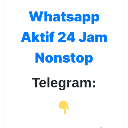
Whatsapp
Aktif 24 Jam
Nonstop
Telegram: