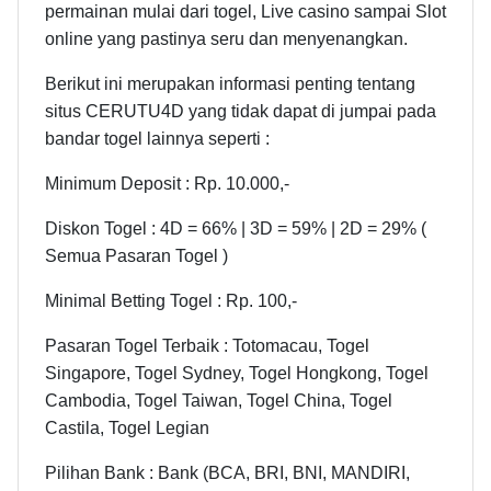
permainan mulai dari togel, Live casino sampai Slot
online yang pastinya seru dan menyenangkan.
Berikut ini merupakan informasi penting tentang
situs CERUTU4D yang tidak dapat di jumpai pada
bandar togel lainnya seperti :
Minimum Deposit : Rp. 10.000,-
Diskon Togel : 4D = 66% | 3D = 59% | 2D = 29% (
Semua Pasaran Togel )
Minimal Betting Togel : Rp. 100,-
Pasaran Togel Terbaik : Totomacau, Togel
Singapore, Togel Sydney, Togel Hongkong, Togel
Cambodia, Togel Taiwan, Togel China, Togel
Castila, Togel Legian
Pilihan Bank : Bank (BCA, BRI, BNI, MANDIRI,