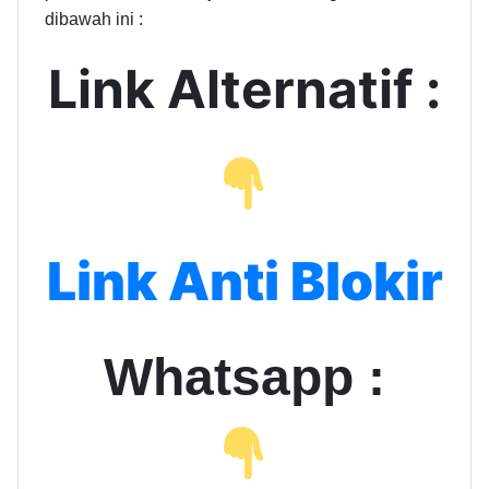
dibawah ini :
Link Alternatif :
Link Anti Blokir
Whatsapp :