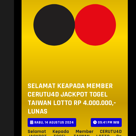
SELAMAT KEAPADA MEMBER
CERUTU4D JACKPOT TOGEL
TAIWAN LOTTO RP 4.000.000,-
LUNAS
RABU, 14 AGUSTUS 2024
09:41 PM WIB
Selamat Kepada Member CERUTU4D