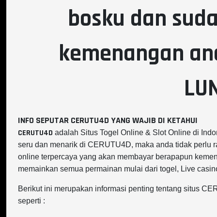
bosku dan suda
kemenangan and
LU
INFO SEPUTAR CERUTU4D YANG WAJIB DI KETAHUI
CERUTU4D
adalah Situs Togel Online & Slot Online di I
seru dan menarik di CERUTU4D, maka anda tidak perlu ra
online terpercaya yang akan membayar berapapun kemen
memainkan semua permainan mulai dari togel, Live casin
Berikut ini merupakan informasi penting tentang situs C
seperti :