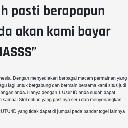
h pasti berapapun
a akan kami bayar
NASSS”
ndonesia. Dengan menyediakan berbagai macam permainan yang
gu lagi untuk bergabung dan bermain bersama kami situs judi
angan anda. Hanya dengan 1 User ID anda sudah dapat
o sampai Slot online yang pastinya seru dan menyenangkan.
ERUTU4D yang tidak dapat di jumpai pada bandar togel lainnya