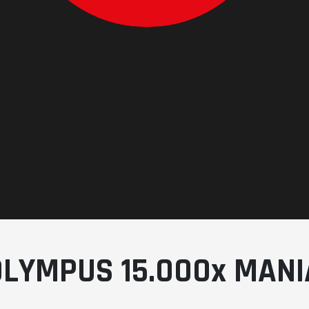
OLYMPUS 15.000x MANI