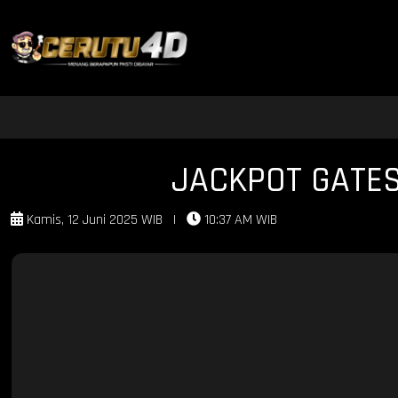
JACKPOT GATES 
Kamis, 12 Juni 2025 WIB
|
10:37 AM WIB