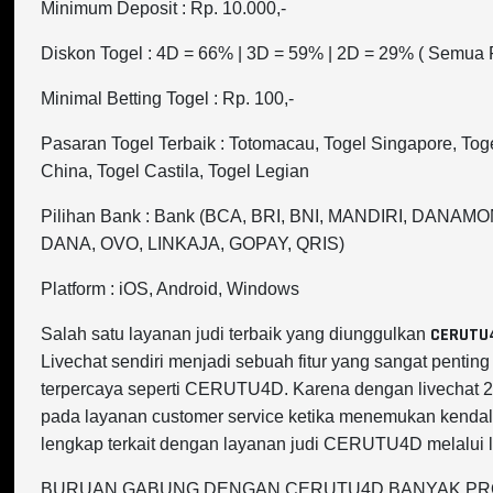
Minimum Deposit : Rp. 10.000,-
Diskon Togel : 4D = 66% | 3D = 59% | 2D = 29% ( Semua 
Minimal Betting Togel : Rp. 100,-
Pasaran Togel Terbaik : Totomacau, Togel Singapore, To
China, Togel Castila, Togel Legian
Pilihan Bank : Bank (BCA, BRI, BNI, MANDIRI, DAN
DANA, OVO, LINKAJA, GOPAY, QRIS)
Platform : iOS, Android, Windows
CERUTU
Salah satu layanan judi terbaik yang diunggulkan
Livechat sendiri menjadi sebuah fitur yang sangat penting
terpercaya seperti CERUTU4D. Karena dengan livechat 2
pada layanan customer service ketika menemukan kendala
lengkap terkait dengan layanan judi CERUTU4D melalui 
BURUAN GABUNG DENGAN CERUTU4D BANYAK P