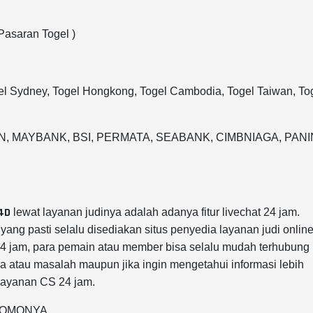
Pasaran Togel )
gel Sydney, Togel Hongkong, Togel Cambodia, Togel Taiwan, To
AMON, MAYBANK, BSI, PERMATA, SEABANK, CIMBNIAGA, PANI
4D
lewat layanan judinya adalah adanya fitur livechat 24 jam.
 yang pasti selalu disediakan situs penyedia layanan judi onlin
4 jam, para pemain atau member bisa selalu mudah terhubung
 atau masalah maupun jika ingin mengetahui informasi lebih
layanan CS 24 jam.
ROMONYA