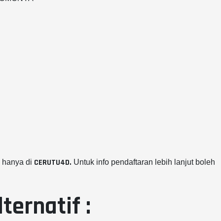
CERUTU4D.
i hanya di
Untuk info pendaftaran lebih lanjut boleh
lternatif :