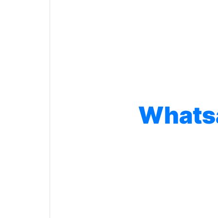
Whatsa