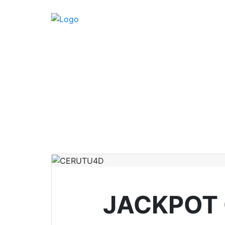
JACKPOT GATES 
3.100.000.,
Minggu, 25 Mei 2025 WIB
|
10:33 PM 
JACKPOT 