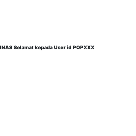
GKONG LOTTO RP
09:41 PM WIB
NAS Selamat kepada User id POPXXX
ayar kemenangan