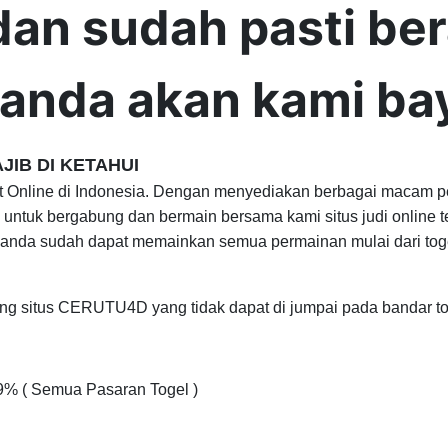
dan sudah pasti be
anda akan kami ba
IB DI KETAHUI
ot Online di Indonesia. Dengan menyediakan berbagai macam p
 untuk bergabung dan bermain bersama kami situs judi online
nda sudah dapat memainkan semua permainan mulai dari togel,
ang situs CERUTU4D yang tidak dapat di jumpai pada bandar tog
29% ( Semua Pasaran Togel )