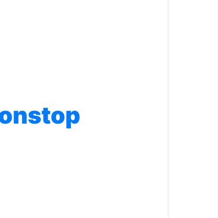
Nonstop