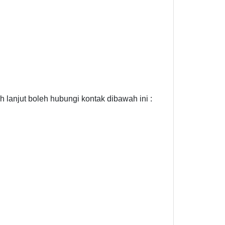
h lanjut boleh hubungi kontak dibawah ini :