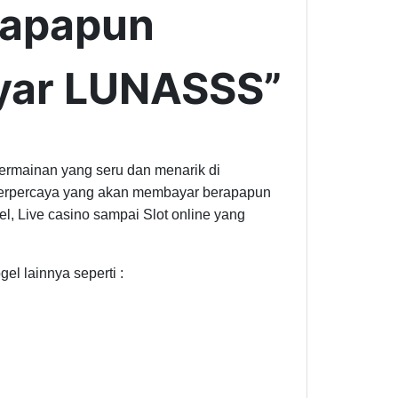
rapapun
yar LUNASSS”
ermainan yang seru dan menarik di
 terpercaya yang akan membayar berapapun
 Live casino sampai Slot online yang
el lainnya seperti :