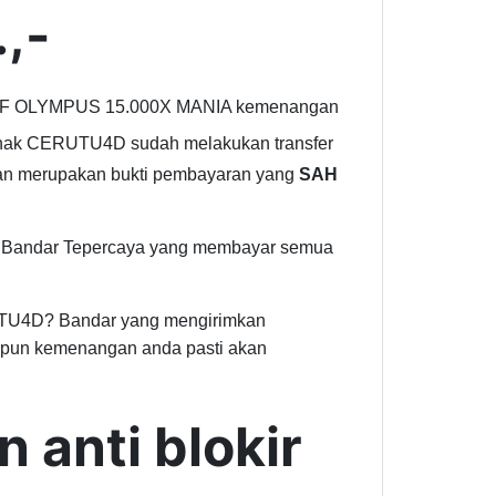
,-
ES OF OLYMPUS 15.000X MANIA kemenangan
 pihak CERUTU4D sudah melakukan transfer
ikan merupakan bukti pembayaran yang
SAH
 Bandar Tepercaya yang membayar semua
UTU4D? Bandar yang mengirimkan
papun kemenangan anda pasti akan
 anti blokir