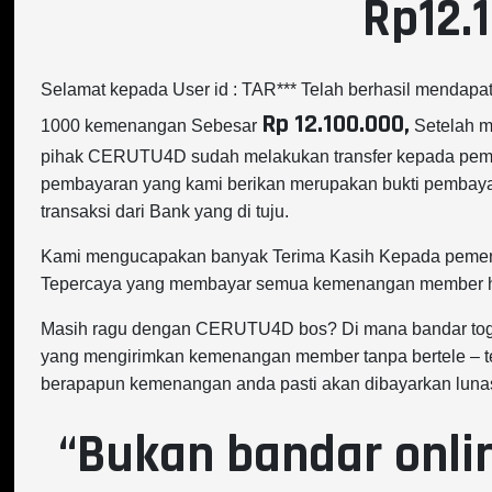
Rp12.1
Selamat kepada User id : TAR*** Telah berhasil men
Rp 12.100.000,
1000 kemenangan Sebesar
Setelah me
pihak CERUTU4D sudah melakukan transfer kepada pemili
pembayaran yang kami berikan merupakan bukti pembay
transaksi dari Bank yang di tuju.
Kami mengucapakan banyak Terima Kasih Kepada pemen
Tepercaya yang membayar semua kemenangan member h
Masih ragu dengan CERUTU4D bos? Di mana bandar toge
yang mengirimkan kemenangan member tanpa bertele – te
berapapun kemenangan anda pasti akan dibayarkan lun
“Bukan bandar onlin