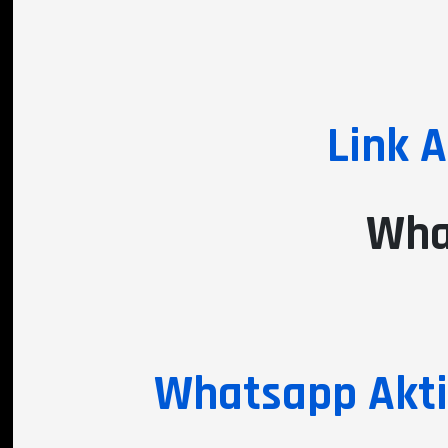
Link A
Wha
Whatsapp Akti