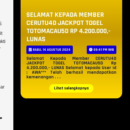
SELAMAT KEPADA MEMBER
CERUTU4D JACKPOT TOGEL
S
TOTOMACAU5D RP 4.200.000,-
it
LUNAS
kti
r
RABU, 14 AGUSTUS 2024
09:41 PM WIB
Selamat Kepada Member CERUTU4D
JACKPOT TOGEL TOTOMACAU5D Rp
4.200.000,- LUNAS Selamat kepada User id
: AWA*** Telah berhasil mendapatkan
kemenangan . . .
ar
Lihat selengkapnya
r