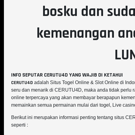
bosku dan suda
kemenangan and
LU
INFO SEPUTAR CERUTU4D YANG WAJIB DI KETAHUI
CERUTU4D
adalah Situs Togel Online & Slot Online di I
seru dan menarik di CERUTU4D, maka anda tidak perlu ra
online terpercaya yang akan membayar berapapun kemen
memainkan semua permainan mulai dari togel, Live casin
Berikut ini merupakan informasi penting tentang situs C
seperti :