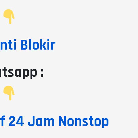
nti Blokir
tsapp :
f 24 Jam Nonstop