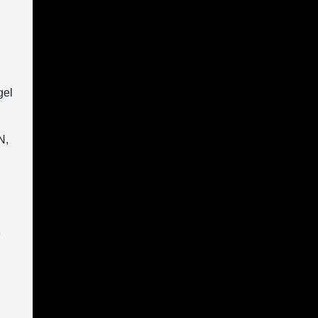
gel
N,
e