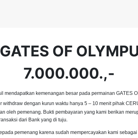
GATES OF OLYMPU
7.000.000.,-
erhasil mendapatkan kemenangan besar pada permainan GAT
lir withdraw dengan kurun waktu hanya 5 – 10 menit pihak C
irkan oleh pemenang. Bukti pembayaran yang kami berikan mer
ransaksi dari Bank yang di tuju.
epada pemenang karena sudah mempercayakan kami sebagai