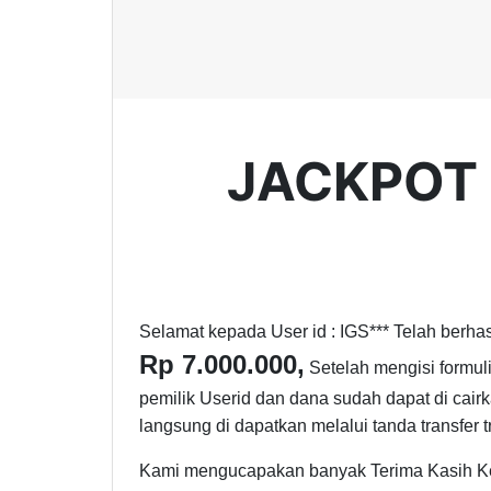
JACKPOT 
Selamat kepada User id : IGS*** Telah b
Rp 7.000.000,
Setelah mengisi formu
pemilik Userid dan dana sudah dapat di ca
langsung di dapatkan melalui tanda transfer t
Kami mengucapakan banyak Terima Kasih K