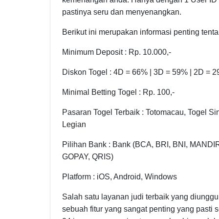
pastinya seru dan menyenangkan.
Berikut ini merupakan informasi penting tent
Minimum Deposit : Rp. 10.000,-
Diskon Togel : 4D = 66% | 3D = 59% | 2D = 
Minimal Betting Togel : Rp. 100,-
Pasaran Togel Terbaik : Totomacau, Togel Si
Legian
Pilihan Bank : Bank (BCA, BRI, BNI, M
GOPAY, QRIS)
Platform : iOS, Android, Windows
Salah satu layanan judi terbaik yang diungg
sebuah fitur yang sangat penting yang pasti