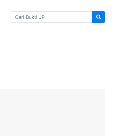
SELAMAT DATANG DI CERUTU4D BANDAR TOGEL, LIVE 
000.000.,