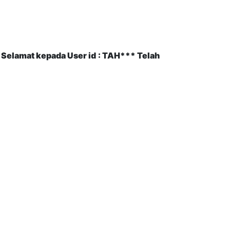
EY LOTTO RP
09:41 PM WIB
lamat kepada User id : TAH*** Telah
ayar kemenangan
n member hingga lunas. Setiap pembayaran
us togel online kami, Pembayaran hanya dapat