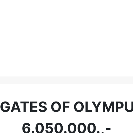
F OLYMPUS 1000 RP 6
 PM WIB
GATES OF OLYMPU
6.050.000.,-