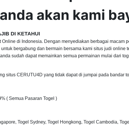
anda akan kami ba
IB DI KETAHUI
ot Online di Indonesia. Dengan menyediakan berbagai macam p
 untuk bergabung dan bermain bersama kami situs judi online
nda sudah dapat memainkan semua permainan mulai dari togel,
ang situs CERUTU4D yang tidak dapat di jumpai pada bandar tog
29% ( Semua Pasaran Togel )
ngapore, Togel Sydney, Togel Hongkong, Togel Cambodia, Togel 