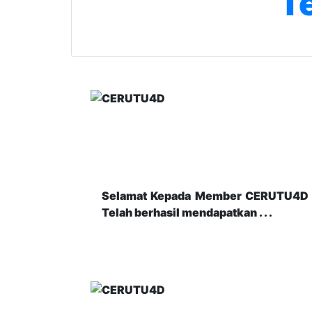
T
SELAMAT KEPADA MEMB
3.000.000,- LUNAS
RABU, 14 AGUSTUS 2024
Selamat Kepada Member CERUTU4D 
Telah berhasil mendapatkan . . .