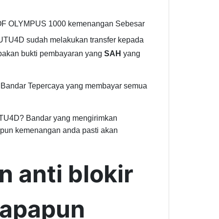
ES OF OLYMPUS 1000 kemenangan Sebesar
ERUTU4D sudah melakukan transfer kepada
upakan bukti pembayaran yang
SAH
yang
 Bandar Tepercaya yang membayar semua
UTU4D? Bandar yang mengirimkan
papun kemenangan anda pasti akan
 anti blokir
rapapun