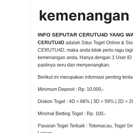
kemenangan 
INFO SEPUTAR CERUTU4D YANG WAJ
CERUTU4D
adalah Situs Togel Online & Sl
CERUTU4D, maka anda tidak perlu ragu lagi
kemenangan anda. Hanya dengan 1 User ID a
pastinya seru dan menyenangkan.
Berikut ini merupakan informasi penting tent
Minimum Deposit : Rp. 10.000,-
Diskon Togel : 4D = 66% | 3D = 59% | 2D = 
Minimal Betting Togel : Rp. 100,-
Pasaran Togel Terbaik : Totomacau, Togel Si