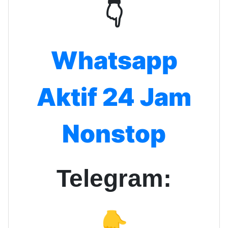
👇
Whatsapp
Aktif 24 Jam
Nonstop
Telegram:
👇