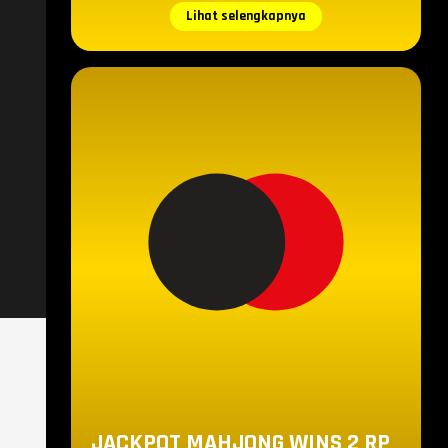
Lihat selengkapnya
JACKPOT MAHJONG WINS 2 RP