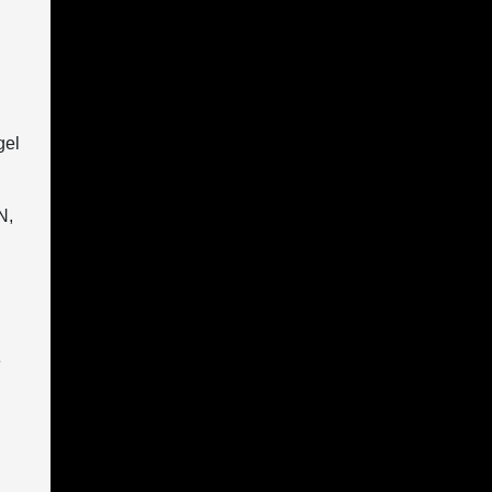
gel
N,
e