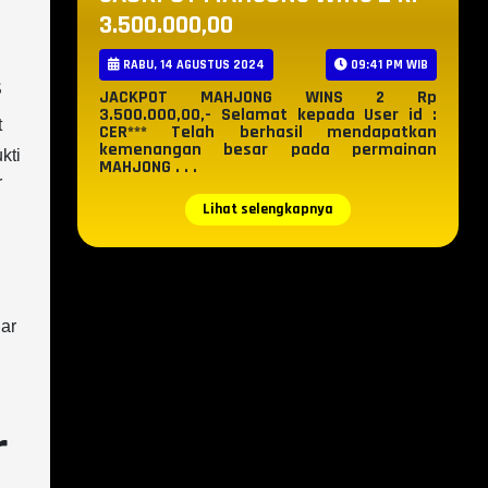
3.500.000,00
RABU, 14 AGUSTUS 2024
09:41 PM WIB
S
JACKPOT MAHJONG WINS 2 Rp
3.500.000,00,- Selamat kepada User id :
t
CER*** Telah berhasil mendapatkan
kemenangan besar pada permainan
kti
MAHJONG . . .
r
Lihat selengkapnya
ar
r