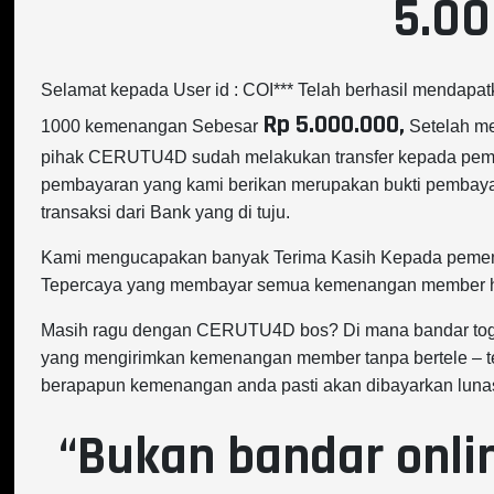
5.00
Selamat kepada User id : COI*** Telah berhasil mend
Rp 5.000.000,
1000 kemenangan Sebesar
Setelah me
pihak CERUTU4D sudah melakukan transfer kepada pemili
pembayaran yang kami berikan merupakan bukti pembay
transaksi dari Bank yang di tuju.
Kami mengucapakan banyak Terima Kasih Kepada pemen
Tepercaya yang membayar semua kemenangan member h
Masih ragu dengan CERUTU4D bos? Di mana bandar toge
yang mengirimkan kemenangan member tanpa bertele – te
berapapun kemenangan anda pasti akan dibayarkan lun
“Bukan bandar onlin