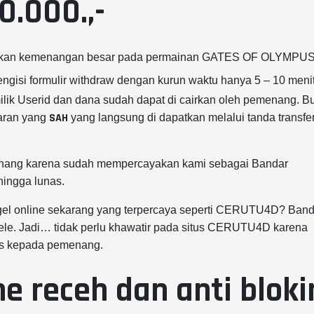
0.000.,-
apatkan kemenangan besar pada permainan GATES OF OLYMPU
ngisi formulir withdraw dengan kurun waktu hanya 5 – 10 meni
k Userid dan dana sudah dapat di cairkan oleh pemenang. Bu
SAH
aran yang
yang langsung di dapatkan melalui tanda transfe
ang karena sudah mempercayakan kami sebagai Bandar
ingga lunas.
l online sekarang yang terpercaya seperti CERUTU4D? Band
le. Jadi… tidak perlu khawatir pada situs CERUTU4D karena
as kepada pemenang.
e receh dan anti bloki