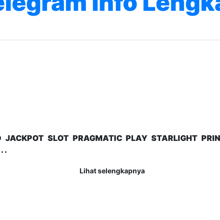
elegram Info Lengk
BUKTI JP LAINNYA
ER CERUTU4D JACKPOT SLOT PRAGM
53.000,- LUNAS
D JACKPOT SLOT PRAGMATIC PLAY STARLIGHT PRIN
 .
Lihat selengkapnya