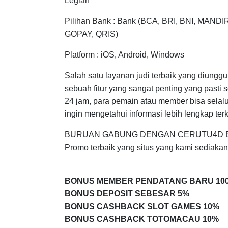
Legian
Pilihan Bank : Bank (BCA, BRI, BNI, M
GOPAY, QRIS)
Platform : iOS, Android, Windows
Salah satu layanan judi terbaik yang diungg
sebuah fitur yang sangat penting yang pasti
24 jam, para pemain atau member bisa sela
ingin mengetahui informasi lebih lengkap t
BURUAN GABUNG DENGAN CERUTU4D 
Promo terbaik yang situs yang kami sediakan
BONUS MEMBER PENDATANG BARU 10
BONUS DEPOSIT SEBESAR 5%
BONUS CASHBACK SLOT GAMES 10%
BONUS CASHBACK TOTOMACAU 10%