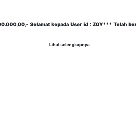
 3 RP 6.000.000,00
00,00,- Selamat kepada User id : ZOY*** Telah be
Lihat selengkapnya
dar Togel pasti memb
unas
togel dan slot online yang membayar semua kemenanga
fer ke rekening tujuan yang sudah di daftarkan pada sit
n telah valid dan dapat di transfer. Semua kemenang