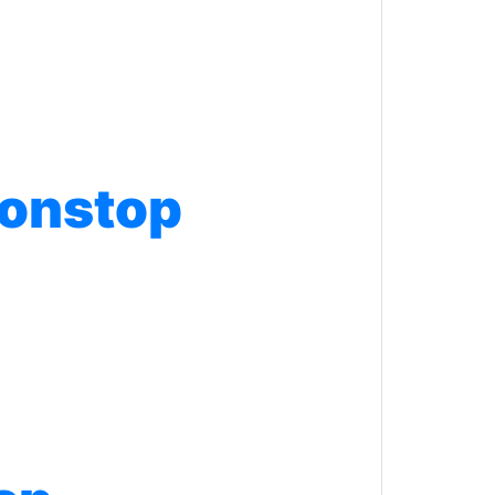
Nonstop