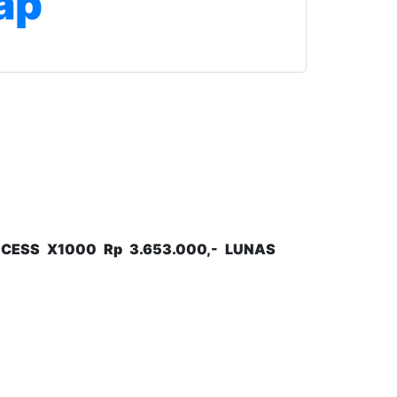
ap
ATIC PLAY STARLIGHT
09:41 PM WIB
CESS X1000 Rp 3.653.000,- LUNAS