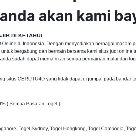
anda akan kami ba
IB DI KETAHUI
ot Online di Indonesia. Dengan menyediakan berbagai macam p
 untuk bergabung dan bermain bersama kami situs judi online
nda sudah dapat memainkan semua permainan mulai dari togel,
ang situs CERUTU4D yang tidak dapat di jumpai pada bandar tog
29% ( Semua Pasaran Togel )
ngapore, Togel Sydney, Togel Hongkong, Togel Cambodia, Togel 