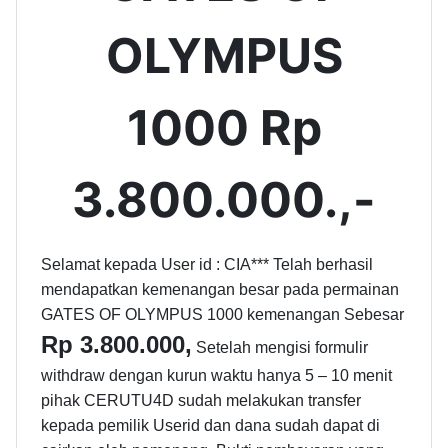
OLYMPUS
1000 Rp
3.800.000.,-
Selamat kepada User id : CIA*** Telah berhasil
mendapatkan kemenangan besar pada permainan
GATES OF OLYMPUS 1000 kemenangan Sebesar
Rp 3.800.000,
Setelah mengisi formulir
withdraw dengan kurun waktu hanya 5 – 10 menit
pihak CERUTU4D sudah melakukan transfer
kepada pemilik Userid dan dana sudah dapat di