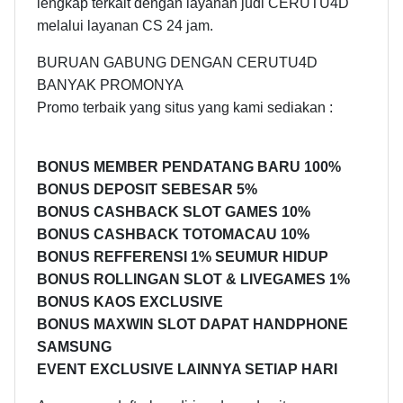
lengkap terkait dengan layanan judi CERUTU4D
melalui layanan CS 24 jam.
BURUAN GABUNG DENGAN CERUTU4D
BANYAK PROMONYA
Promo terbaik yang situs yang kami sediakan :
BONUS MEMBER PENDATANG BARU 100%
BONUS DEPOSIT SEBESAR 5%
BONUS CASHBACK SLOT GAMES 10%
BONUS CASHBACK TOTOMACAU 10%
BONUS REFFERENSI 1% SEUMUR HIDUP
BONUS ROLLINGAN SLOT & LIVEGAMES 1%
BONUS KAOS EXCLUSIVE
BONUS MAXWIN SLOT DAPAT HANDPHONE
SAMSUNG
EVENT EXCLUSIVE LAINNYA SETIAP HARI