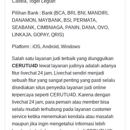
Castila, Togel Legian
Pilihan Bank : Bank (BCA, BRI, BNI, MANDIRI,
DANAMON, MAYBANK, BSI, PERMATA,
SEABANK, CIMBNIAGA, PANIN, DANA, OVO,
LINKAJA, GOPAY, QRIS)
Platform : iOS, Android, Windows
Salah satu layanan judi terbaik yang diunggulkan
CERUTU4D
lewat layanan judinya adalah adanya
fitur livechat 24 jam. Livechat sendiri menjadi
sebuah fitur yang sangat penting yang pasti selalu
disediakan situs penyedia layanan judi online
terpercaya seperti CERUTU4D. Karena dengan
livechat 24 jam, para pemain atau member bisa
selalu mudah terhubung pada layanan customer
service ketika menemukan kendala atau masalah
maupun jika ingin mengetahui informasi lebih