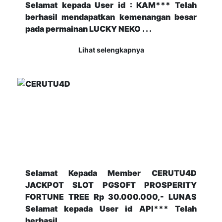
Selamat kepada User id : KAM*** Telah
berhasil mendapatkan kemenangan besar
pada permainan LUCKY NEKO . . .
Lihat selengkapnya
SELAMAT KEPADA MEMBER
CERUTU4D JACKPOT SLOT
PGSOFT PROSPERITY FORTUNE
TREE RP 30.000.000,- LUNAS
RABU, 14 AGUSTUS 2024
09:41 PM WIB
Selamat Kepada Member CERUTU4D
JACKPOT SLOT PGSOFT PROSPERITY
FORTUNE TREE Rp 30.000.000,- LUNAS
Selamat kepada User id API*** Telah
berhasil . . .