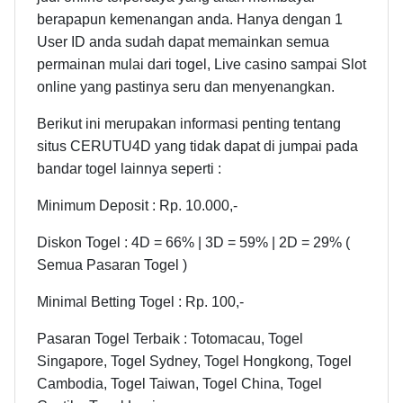
berapapun kemenangan anda. Hanya dengan 1
User ID anda sudah dapat memainkan semua
permainan mulai dari togel, Live casino sampai Slot
online yang pastinya seru dan menyenangkan.
Berikut ini merupakan informasi penting tentang
situs CERUTU4D yang tidak dapat di jumpai pada
bandar togel lainnya seperti :
Minimum Deposit : Rp. 10.000,-
Diskon Togel : 4D = 66% | 3D = 59% | 2D = 29% (
Semua Pasaran Togel )
Minimal Betting Togel : Rp. 100,-
Pasaran Togel Terbaik : Totomacau, Togel
Singapore, Togel Sydney, Togel Hongkong, Togel
Cambodia, Togel Taiwan, Togel China, Togel