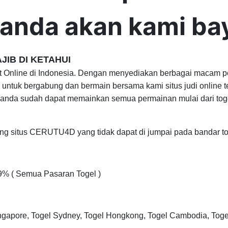
anda akan kami ba
IB DI KETAHUI
ot Online di Indonesia. Dengan menyediakan berbagai macam p
 untuk bergabung dan bermain bersama kami situs judi online
nda sudah dapat memainkan semua permainan mulai dari togel,
ang situs CERUTU4D yang tidak dapat di jumpai pada bandar tog
29% ( Semua Pasaran Togel )
ngapore, Togel Sydney, Togel Hongkong, Togel Cambodia, Togel 