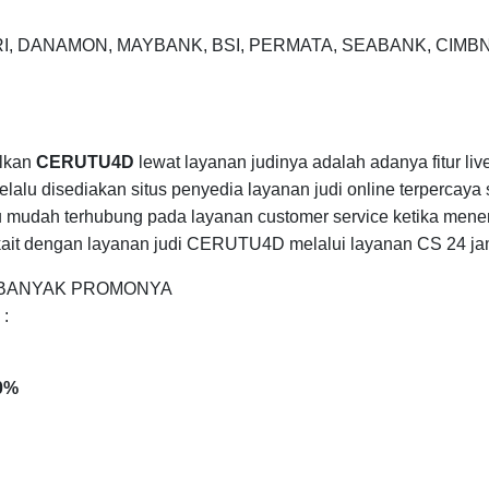
ANDIRI, DANAMON, MAYBANK, BSI, PERMATA, SEABANK, CIMB
ulkan
CERUTU4D
lewat layanan judinya adalah adanya fitur liv
 selalu disediakan situs penyedia layanan judi online terperc
lu mudah terhubung pada layanan customer service ketika men
erkait dengan layanan judi CERUTU4D melalui layanan CS 24 ja
BANYAK PROMONYA
 :
0%