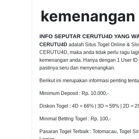
kemenangan 
INFO SEPUTAR CERUTU4D YANG WAJ
CERUTU4D
adalah Situs Togel Online & Sl
CERUTU4D, maka anda tidak perlu ragu lagi
kemenangan anda. Hanya dengan 1 User ID a
pastinya seru dan menyenangkan.
Berikut ini merupakan informasi penting tent
Minimum Deposit : Rp. 10.000,-
Diskon Togel : 4D = 66% | 3D = 59% | 2D = 
Minimal Betting Togel : Rp. 100,-
Pasaran Togel Terbaik : Totomacau, Togel Si