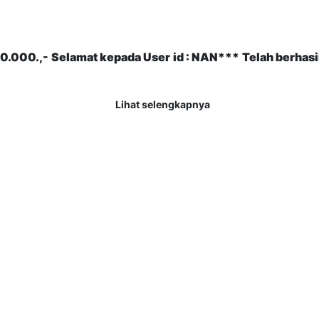
 2 RP 3.000.000,00
00.,- Selamat kepada User id : NAN*** Telah berhasi
Lihat selengkapnya
dar Togel pasti memb
unas
togel dan slot online yang membayar semua kemenanga
fer ke rekening tujuan yang sudah di daftarkan pada sit
n telah valid dan dapat di transfer. Semua kemenang