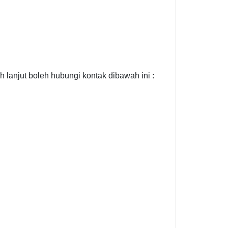
h lanjut boleh hubungi kontak dibawah ini :