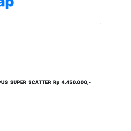
ap
ATIC PLAY GATES OF
09:41 PM WIB
US SUPER SCATTER Rp 4.450.000,-