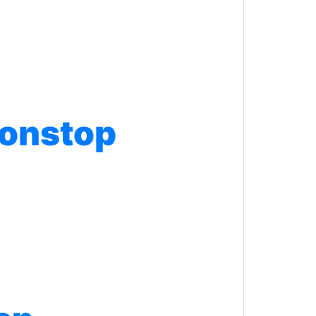
Nonstop