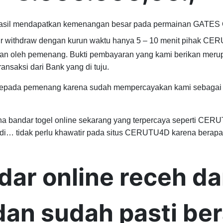
erhasil mendapatkan kemenangan besar pada permainan GA
lir withdraw dengan kurun waktu hanya 5 – 10 menit pihak C
irkan oleh pemenang. Bukti pembayaran yang kami berikan mer
ransaksi dari Bank yang di tuju.
epada pemenang karena sudah mempercayakan kami sebagai
bandar togel online sekarang yang terpercaya seperti CER
adi… tidak perlu khawatir pada situs CERUTU4D karena bera
ar online receh dan
dan sudah pasti be