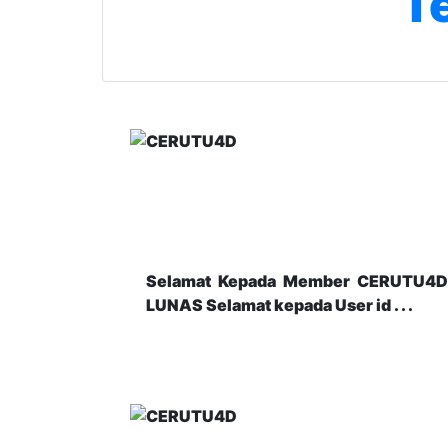
T
SELAMAT KEPADA MEMBE
OLYMPUS SUPER SCATTER
RABU, 14 AGUSTUS 2024
Selamat Kepada Member CERUTU4
LUNAS Selamat kepada User id . . .