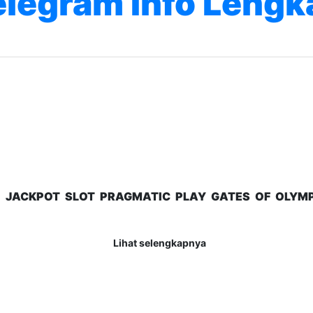
elegram Info Lengk
BUKTI JP LAINNYA
R CERUTU4D JACKPOT SLOT PRAGM
 RP 4.450.000,- LUNAS
D JACKPOT SLOT PRAGMATIC PLAY GATES OF OLYMP
Lihat selengkapnya