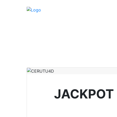
JACKPOT GATES 
Kamis, 23 Januari 2025 WIB
|
04:57 P
JACKPOT 