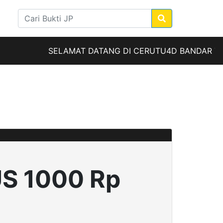
SELAMAT DATANG DI CERUTU4D BANDAR TOGEL, LIV
P 3.000.000.,
S 1000 Rp