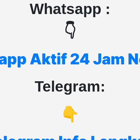
Whatsapp :
👇
pp Aktif 24 Jam 
Telegram:
👇