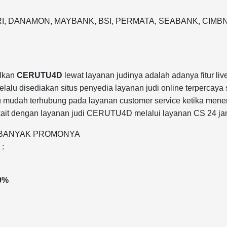
ANDIRI, DANAMON, MAYBANK, BSI, PERMATA, SEABANK, CIMB
ulkan
CERUTU4D
lewat layanan judinya adalah adanya fitur liv
 selalu disediakan situs penyedia layanan judi online terperc
lu mudah terhubung pada layanan customer service ketika men
erkait dengan layanan judi CERUTU4D melalui layanan CS 24 ja
BANYAK PROMONYA
 :
0%