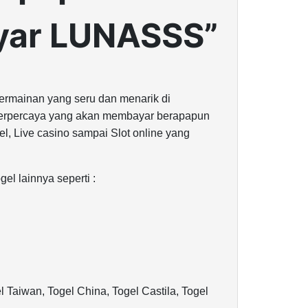
yar LUNASSS”
ermainan yang seru dan menarik di
 terpercaya yang akan membayar berapapun
 Live casino sampai Slot online yang
el lainnya seperti :
Taiwan, Togel China, Togel Castila, Togel