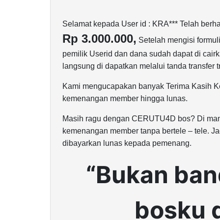
Selamat kepada User id : KRA*** Telah b
Rp 3.000.000,
Setelah mengisi formu
pemilik Userid dan dana sudah dapat di ca
langsung di dapatkan melalui tanda transfer t
Kami mengucapakan banyak Terima Kasih K
kemenangan member hingga lunas.
Masih ragu dengan CERUTU4D bos? Di mana 
kemenangan member tanpa bertele – tele. J
dibayarkan lunas kepada pemenang.
“Bukan band
bosku 