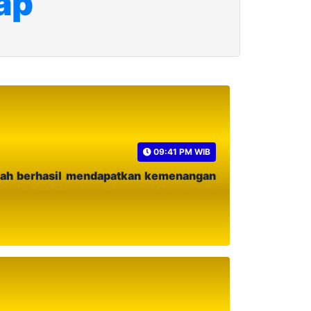
ap
09:41 PM WIB
ah berhasil mendapatkan kemenangan