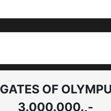
S OF OLYMPUS 1000 R
AM WIB
GATES OF OLYMPU
3.000.000.,-