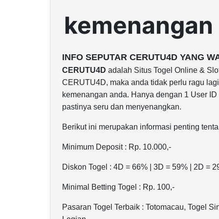
kemenangan 
INFO SEPUTAR CERUTU4D YANG WAJ
CERUTU4D
adalah Situs Togel Online & Sl
CERUTU4D, maka anda tidak perlu ragu lagi
kemenangan anda. Hanya dengan 1 User ID a
pastinya seru dan menyenangkan.
Berikut ini merupakan informasi penting tent
Minimum Deposit : Rp. 10.000,-
Diskon Togel : 4D = 66% | 3D = 59% | 2D = 
Minimal Betting Togel : Rp. 100,-
Pasaran Togel Terbaik : Totomacau, Togel Si