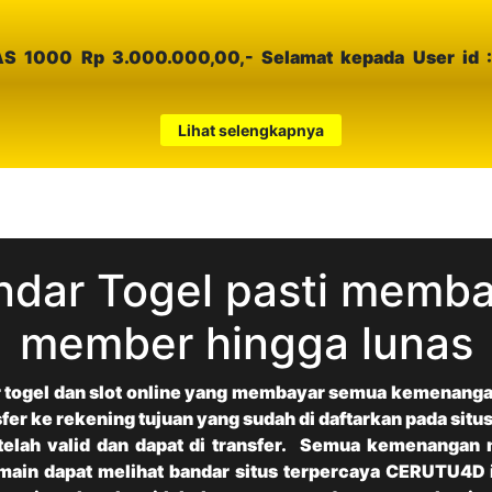
000 Rp 3.000.000,00,- Selamat kepada User id : 
Lihat selengkapnya
dar Togel pasti memb
member hingga lunas
togel dan slot online yang membayar semua kemenanga
fer ke rekening tujuan yang sudah di daftarkan pada sit
n telah valid dan dapat di transfer. Semua kemenang
pemain dapat melihat bandar situs terpercaya CERUTU