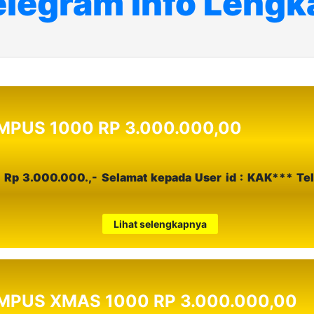
elegram Info Lengk
BUKTI JP LAINNYA
PUS 1000 RP 3.000.000,00
 3.000.000.,- Selamat kepada User id : KAK*** Tel
Lihat selengkapnya
MPUS XMAS 1000 RP 3.000.000,00