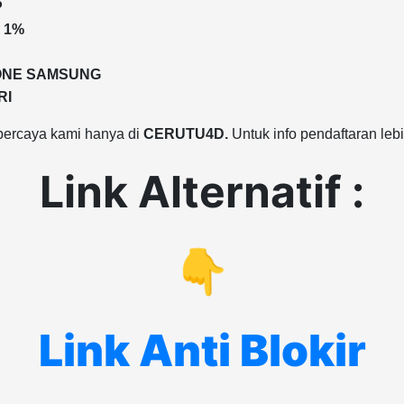
P
 1%
ONE SAMSUNG
RI
rpercaya kami hanya di
CERUTU4D.
Untuk info pendaftaran lebi
Link Alternatif :
👇
Link Anti Blokir