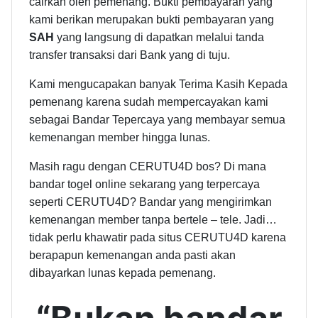
cairkan oleh pemenang. Bukti pembayaran yang
kami berikan merupakan bukti pembayaran yang
SAH
yang langsung di dapatkan melalui tanda
transfer transaksi dari Bank yang di tuju.
Kami mengucapakan banyak Terima Kasih Kepada
pemenang karena sudah mempercayakan kami
sebagai Bandar Tepercaya yang membayar semua
kemenangan member hingga lunas.
Masih ragu dengan CERUTU4D bos? Di mana
bandar togel online sekarang yang terpercaya
seperti CERUTU4D? Bandar yang mengirimkan
kemenangan member tanpa bertele – tele. Jadi…
tidak perlu khawatir pada situs CERUTU4D karena
berapapun kemenangan anda pasti akan
dibayarkan lunas kepada pemenang.