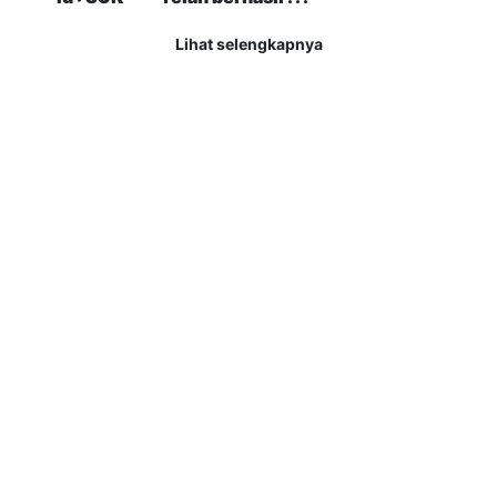
Lihat selengkapnya
CERUTU4D – Bandar
Togel pasti
membayar
kemenangan member
hingga lunas
Bandar togel CERUTU4D merupakan bandar togel
dan slot online yang membayar semua kemenangan
member hingga lunas. Setiap pembayaran pada situs