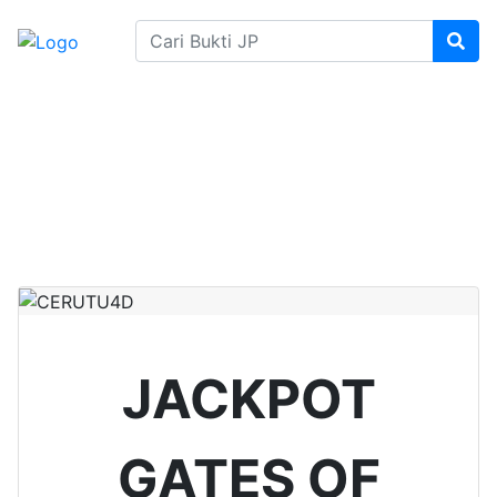
SELAMAT DATANG DI CERUTU4D BANDAR TOGEL, LIVE
JACKPOT GATES OF OLYMPUS 1000 RP
3.000.000.,
Minggu, 03 Agustus 2025 WIB
|
10:09 AM WIB
JACKPOT
GATES OF