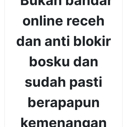
“Bukan bandar
online receh
dan anti blokir
bosku dan
sudah pasti
berapapun
kemenangan