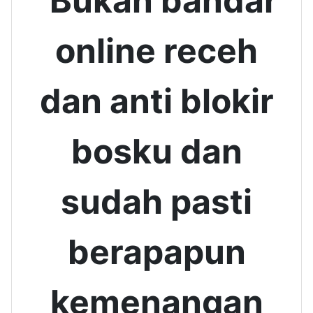
“Bukan bandar
online receh
dan anti blokir
bosku dan
sudah pasti
berapapun
kemenangan