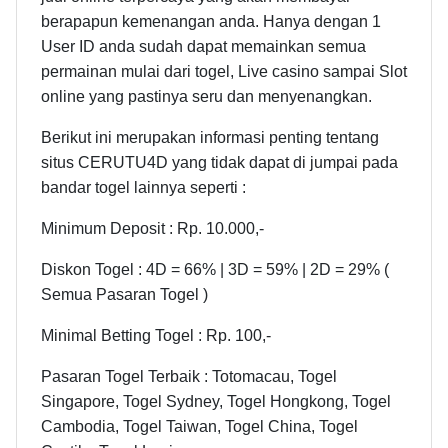
berapapun kemenangan anda. Hanya dengan 1
User ID anda sudah dapat memainkan semua
permainan mulai dari togel, Live casino sampai Slot
online yang pastinya seru dan menyenangkan.
Berikut ini merupakan informasi penting tentang
situs CERUTU4D yang tidak dapat di jumpai pada
bandar togel lainnya seperti :
Minimum Deposit : Rp. 10.000,-
Diskon Togel : 4D = 66% | 3D = 59% | 2D = 29% (
Semua Pasaran Togel )
Minimal Betting Togel : Rp. 100,-
Pasaran Togel Terbaik : Totomacau, Togel
Singapore, Togel Sydney, Togel Hongkong, Togel
Cambodia, Togel Taiwan, Togel China, Togel