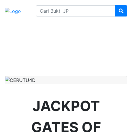
SELAMAT DATANG DI CERUTU4D BANDAR TOGEL, LIVE
JACKPOT GATES OF OLYMPUS 1000 RP
3.000.000.,
Senin, 14 Juli 2025 WIB
|
03:41 PM WIB
JACKPOT
GATES OF