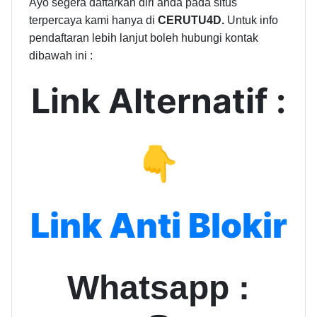
Ayo segera daftarkan diri anda pada situs
terpercaya kami hanya di
CERUTU4D.
Untuk info
pendaftaran lebih lanjut boleh hubungi kontak
dibawah ini :
Link Alternatif :
👇
Link Anti Blokir
Whatsapp :