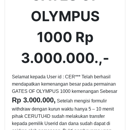
OLYMPUS
1000 Rp
3.000.000.,-
Selamat kepada User id : CER*** Telah berhasil
mendapatkan kemenangan besar pada permainan
GATES OF OLYMPUS 1000 kemenangan Sebesar
Rp 3.000.000,
Setelah mengisi formulir
withdraw dengan kurun waktu hanya 5 – 10 menit
pihak CERUTU4D sudah melakukan transfer
kepada pemilik Userid dan dana sudah dapat di