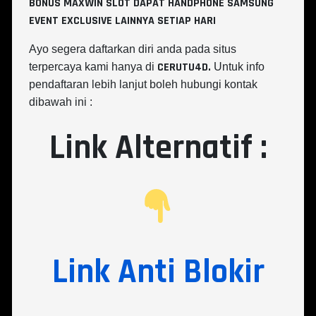
BONUS MAXWIN SLOT DAPAT HANDPHONE SAMSUNG
EVENT EXCLUSIVE LAINNYA SETIAP HARI
Ayo segera daftarkan diri anda pada situs
CERUTU4D.
terpercaya kami hanya di
Untuk info
pendaftaran lebih lanjut boleh hubungi kontak
dibawah ini :
Link Alternatif :
Link Anti Blokir