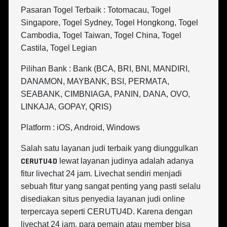
Pasaran Togel Terbaik : Totomacau, Togel
Singapore, Togel Sydney, Togel Hongkong, Togel
Cambodia, Togel Taiwan, Togel China, Togel
Castila, Togel Legian
Pilihan Bank : Bank (BCA, BRI, BNI, MANDIRI,
DANAMON, MAYBANK, BSI, PERMATA,
SEABANK, CIMBNIAGA, PANIN, DANA, OVO,
LINKAJA, GOPAY, QRIS)
Platform : iOS, Android, Windows
Salah satu layanan judi terbaik yang diunggulkan
CERUTU4D
lewat layanan judinya adalah adanya
fitur livechat 24 jam. Livechat sendiri menjadi
sebuah fitur yang sangat penting yang pasti selalu
disediakan situs penyedia layanan judi online
terpercaya seperti CERUTU4D. Karena dengan
livechat 24 jam, para pemain atau member bisa