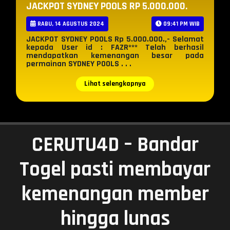
JACKPOT SYDNEY POOLS RP 5.000.000.
RABU, 14 AGUSTUS 2024
09:41 PM WIB
JACKPOT SYDNEY POOLS Rp 5.000.000.,- Selamat
kepada User id : FAZR*** Telah berhasil
mendapatkan kemenangan besar pada
permainan SYDNEY POOLS . . .
Lihat selengkapnya
CERUTU4D – Bandar
Togel pasti membayar
kemenangan member
hingga lunas