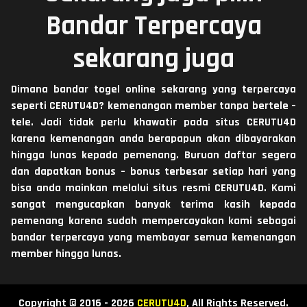
Bandar Terpercaya
sekarang juga
Dimana bandar togel online sekarang yang terpercaya
seperti CERUTU4D? kemenangan member tanpa bertele –
tele. Jadi tidak perlu khawatir pada situs CERUTU4D
karena kemenangan anda berapapun akan dibayarakan
hingga lunas kepada pemenang. Buruan daftar segera
dan dapatkan bonus – bonus terbesar setiap hari yang
bisa anda mainkan melalui situs resmi CERUTU4D. Kami
sangat mengucapkan banyak terima kasih kepada
pemenang karena sudah mempercayakan kami sebagai
bandar terpercaya yang membayar semua kemenangan
member hingga lunas.
Copyright © 2016 - 2026
CERUTU4D
, All Rights Reserved.