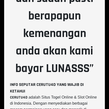
berapapun
kemenangan
anda akan kami
bayar LUNASSS”
INFO SEPUTAR CERUTU4D YANG WAJIB DI
KETAHUI
CERUTU4D
adalah Situs Togel Online & Slot Online
di Indonesia. Dengan menyediakan berbagai