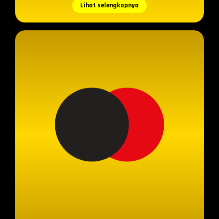
Lihat selengkapnya