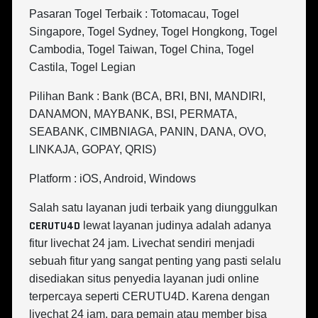
Pasaran Togel Terbaik : Totomacau, Togel
Singapore, Togel Sydney, Togel Hongkong, Togel
Cambodia, Togel Taiwan, Togel China, Togel
Castila, Togel Legian
Pilihan Bank : Bank (BCA, BRI, BNI, MANDIRI,
DANAMON, MAYBANK, BSI, PERMATA,
SEABANK, CIMBNIAGA, PANIN, DANA, OVO,
LINKAJA, GOPAY, QRIS)
Platform : iOS, Android, Windows
Salah satu layanan judi terbaik yang diunggulkan
CERUTU4D
lewat layanan judinya adalah adanya
fitur livechat 24 jam. Livechat sendiri menjadi
sebuah fitur yang sangat penting yang pasti selalu
disediakan situs penyedia layanan judi online
terpercaya seperti CERUTU4D. Karena dengan
livechat 24 jam, para pemain atau member bisa