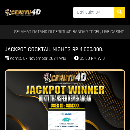
SELAMAT DATANG DI CERUTU4D BANDAR TOGEL, LIVE CASINO & SLOT TE
JACKPOT COCKTAIL NIGHTS RP 4.000.000.
Kamis, 07 November 2024 WIB
|
03:03 PM WIB