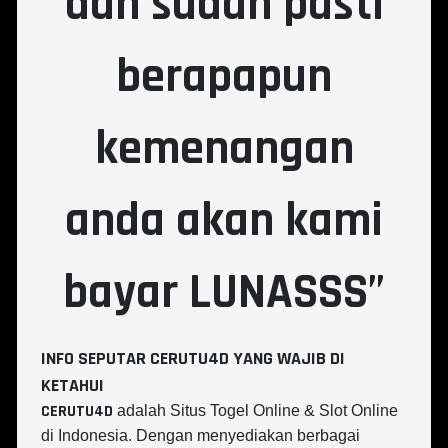
dan sudah pasti
berapapun
kemenangan
anda akan kami
bayar LUNASSS”
INFO SEPUTAR CERUTU4D YANG WAJIB DI
KETAHUI
CERUTU4D
adalah Situs Togel Online & Slot Online
di Indonesia. Dengan menyediakan berbagai