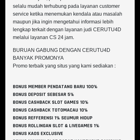
selalu mudah terhubung pada layanan customer
service ketika menemukan kendala atau masalah
maupun jika ingin mengetahui informasi lebih
lengkap terkait dengan layanan judi CERUTU4D
melalui layanan CS 24 jam.
BURUAN GABUNG DENGAN CERUTU4D
BANYAK PROMONYA
Promo terbaik yang situs yang kami sediakan :
BONUS MEMBER PENDATANG BARU 100%
BONUS DEPOSIT SEBESAR 5%
BONUS CASHBACK SLOT GAMES 10%
BONUS CASHBACK TOTOMACAU 10%
BONUS REFFERENSI 1% SEUMUR HIDUP
BONUS ROLLINGAN SLOT & LIVEGAMES 1%
BONUS KAOS EXCLUSIVE