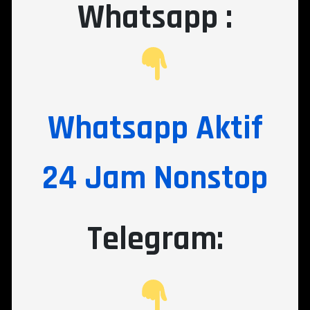
Whatsapp :
Whatsapp Aktif
24 Jam Nonstop
Telegram: