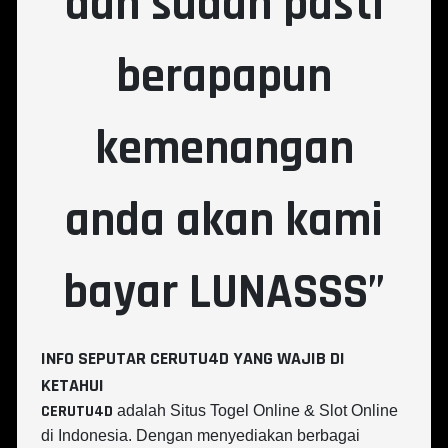
dan sudah pasti
berapapun
kemenangan
anda akan kami
bayar LUNASSS”
INFO SEPUTAR CERUTU4D YANG WAJIB DI
KETAHUI
CERUTU4D
adalah Situs Togel Online & Slot Online
di Indonesia. Dengan menyediakan berbagai