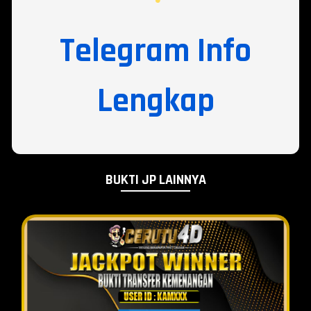
Telegram Info
Lengkap
BUKTI JP LAINNYA