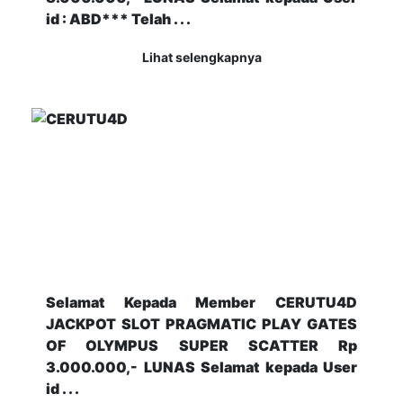
id : ABD*** Telah . . .
Lihat selengkapnya
SELAMAT KEPADA MEMBER
CERUTU4D JACKPOT SLOT
PRAGMATIC PLAY GATES OF
OLYMPUS SUPER SCATTER RP
3.000.000,- LUNAS
RABU, 14 AGUSTUS 2024
09:41 PM WIB
Selamat Kepada Member CERUTU4D
JACKPOT SLOT PRAGMATIC PLAY GATES
OF OLYMPUS SUPER SCATTER Rp
3.000.000,- LUNAS Selamat kepada User
id . . .