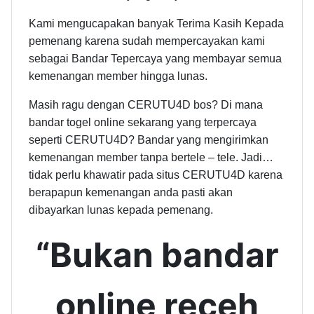
Kami mengucapakan banyak Terima Kasih Kepada
pemenang karena sudah mempercayakan kami
sebagai Bandar Tepercaya yang membayar semua
kemenangan member hingga lunas.
Masih ragu dengan CERUTU4D bos? Di mana
bandar togel online sekarang yang terpercaya
seperti CERUTU4D? Bandar yang mengirimkan
kemenangan member tanpa bertele – tele. Jadi…
tidak perlu khawatir pada situs CERUTU4D karena
berapapun kemenangan anda pasti akan
dibayarkan lunas kepada pemenang.
“Bukan bandar
online receh