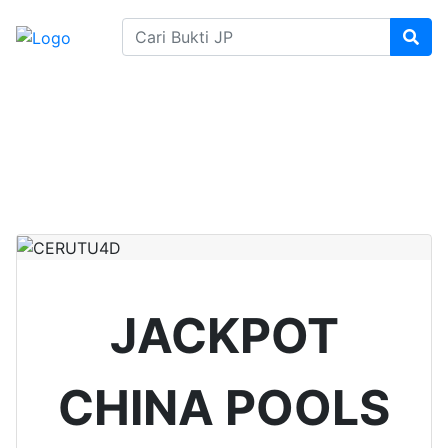
SELAMAT DATANG DI CERUTU4D BANDAR TOGEL, LIVE
JACKPOT CHINA POOLS RP 5.000.000.,
Jumat, 08 Agustus 2025 WIB
|
03:31 PM WIB
JACKPOT
CHINA POOLS