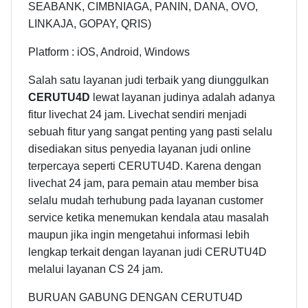
SEABANK, CIMBNIAGA, PANIN, DANA, OVO,
LINKAJA, GOPAY, QRIS)
Platform : iOS, Android, Windows
Salah satu layanan judi terbaik yang diunggulkan
CERUTU4D
lewat layanan judinya adalah adanya
fitur livechat 24 jam. Livechat sendiri menjadi
sebuah fitur yang sangat penting yang pasti selalu
disediakan situs penyedia layanan judi online
terpercaya seperti CERUTU4D. Karena dengan
livechat 24 jam, para pemain atau member bisa
selalu mudah terhubung pada layanan customer
service ketika menemukan kendala atau masalah
maupun jika ingin mengetahui informasi lebih
lengkap terkait dengan layanan judi CERUTU4D
melalui layanan CS 24 jam.
BURUAN GABUNG DENGAN CERUTU4D