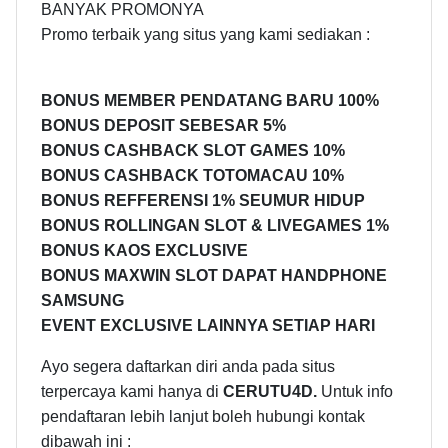
BANYAK PROMONYA
Promo terbaik yang situs yang kami sediakan :
BONUS MEMBER PENDATANG BARU 100%
BONUS DEPOSIT SEBESAR 5%
BONUS CASHBACK SLOT GAMES 10%
BONUS CASHBACK TOTOMACAU 10%
BONUS REFFERENSI 1% SEUMUR HIDUP
BONUS ROLLINGAN SLOT & LIVEGAMES 1%
BONUS KAOS EXCLUSIVE
BONUS MAXWIN SLOT DAPAT HANDPHONE
SAMSUNG
EVENT EXCLUSIVE LAINNYA SETIAP HARI
Ayo segera daftarkan diri anda pada situs
terpercaya kami hanya di
CERUTU4D.
Untuk info
pendaftaran lebih lanjut boleh hubungi kontak
dibawah ini :