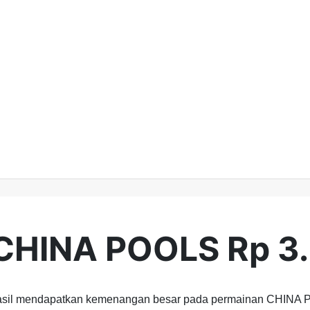
OOLS RP 3.200.000.,
IB
HINA POOLS Rp 3.
erhasil mendapatkan kemenangan besar pada permainan CHI