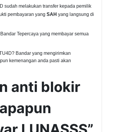
D sudah melakukan transfer kepada pemilik
bukti pembayaran yang
SAH
yang langsung di
 Bandar Tepercaya yang membayar semua
UTU4D? Bandar yang mengirimkan
papun kemenangan anda pasti akan
 anti blokir
rapapun
yar LUNASSS”