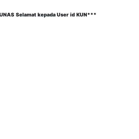
09:41 PM WIB
NAS Selamat kepada User id KUN***
ayar kemenangan
n member hingga lunas. Setiap pembayaran
us togel online kami, Pembayaran hanya dapat
an member yang mendapatkan hadiah jackpot
4D ini membayar semua kemenangan member
g 4 digit dan nama rekening untuk menjaga