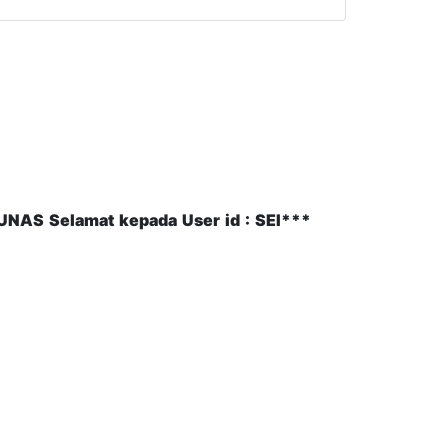
MBODIA POOLS RP
09:41 PM WIB
S Selamat kepada User id : SEI***
APORE POOLS RP