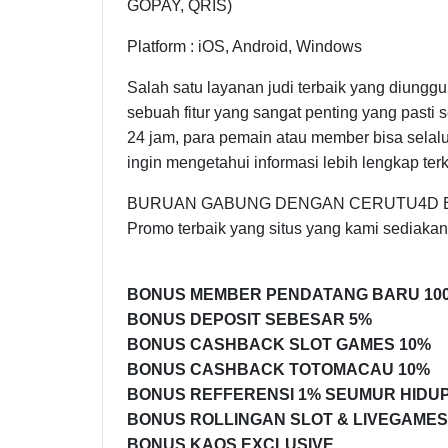
GOPAY, QRIS)
Platform : iOS, Android, Windows
Salah satu layanan judi terbaik yang diungg
sebuah fitur yang sangat penting yang pasti
24 jam, para pemain atau member bisa sela
ingin mengetahui informasi lebih lengkap t
BURUAN GABUNG DENGAN CERUTU4D 
Promo terbaik yang situs yang kami sediakan
BONUS MEMBER PENDATANG BARU 10
BONUS DEPOSIT SEBESAR 5%
BONUS CASHBACK SLOT GAMES 10%
BONUS CASHBACK TOTOMACAU 10%
BONUS REFFERENSI 1% SEUMUR HIDU
BONUS ROLLINGAN SLOT & LIVEGAMES
BONUS KAOS EXCLUSIVE