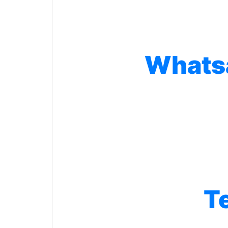
Whatsa
T