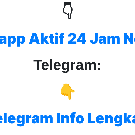
👇
pp Aktif 24 Jam 
Telegram:
👇
elegram Info Lengk