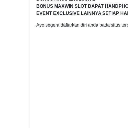
BONUS MAXWIN SLOT DAPAT HANDPH
EVENT EXCLUSIVE LAINNYA SETIAP HA
Ayo segera daftarkan diri anda pada situs te