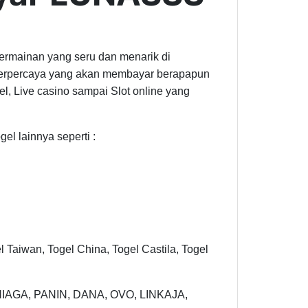
ermainan yang seru dan menarik di
 terpercaya yang akan membayar berapapun
 Live casino sampai Slot online yang
el lainnya seperti :
Taiwan, Togel China, Togel Castila, Togel
NIAGA, PANIN, DANA, OVO, LINKAJA,