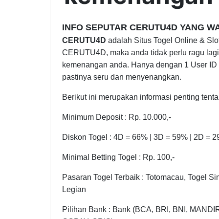
INFO SEPUTAR CERUTU4D YANG WAJ
CERUTU4D
adalah Situs Togel Online & Sl
CERUTU4D, maka anda tidak perlu ragu lagi
kemenangan anda. Hanya dengan 1 User ID a
pastinya seru dan menyenangkan.
Berikut ini merupakan informasi penting tent
Minimum Deposit : Rp. 10.000,-
Diskon Togel : 4D = 66% | 3D = 59% | 2D = 
Minimal Betting Togel : Rp. 100,-
Pasaran Togel Terbaik : Totomacau, Togel Si
Legian
Pilihan Bank : Bank (BCA, BRI, BNI, M