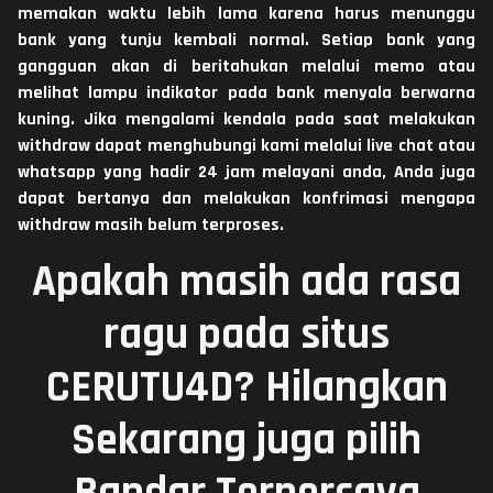
memakan waktu lebih lama karena harus menunggu
bank yang tunju kembali normal. Setiap bank yang
gangguan akan di beritahukan melalui memo atau
melihat lampu indikator pada bank menyala berwarna
kuning. Jika mengalami kendala pada saat melakukan
withdraw dapat menghubungi kami melalui live chat atau
whatsapp yang hadir 24 jam melayani anda, Anda juga
dapat bertanya dan melakukan konfrimasi mengapa
withdraw masih belum terproses.
Apakah masih ada rasa
ragu pada situs
CERUTU4D? Hilangkan
Sekarang juga pilih