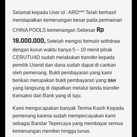
Selamat kepada User id : ARD*** Telah berhasil
mendapatkan kemenangan besar pada permainan
Rp
CHINA POOLS kemenangan Sebesar
18.000.000,
Setelah mengisi formulir withdraw
dengan kurun waktu hanya 5 – 10 menit pihak
CERUTU4D sudah melakukan transfer kepada
pemilik Userid dan dana sudah dapat di cairkan
oleh pemenang. Bukti pembayaran yang kami
SAH
berikan merupakan bukti pembayaran yang
yang langsung di dapatkan melalui tanda transfer
transaksi dari Bank yang di tuju.
Kami mengucapakan banyak Terima Kasih Kepada
pemenang karena sudah mempercayakan kami
sebagai Bandar Tepercaya yang membayar semua
kemenangan member hingga lunas.