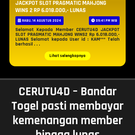
JACKPOT SLOT PRAGMATIC MAHJONG
WINS 2 RP 6.018.000,- LUNAS
RABU, 14 AGUSTUS 2024
09:41 PM WIB
Selamat Kepada Member CERUTU4D JACKPOT
SLOT PRAGMATIC MAHJONG WINS2 Rp 6.018.000,-
LUNAS Selamat kepada User id : KAM*** Telah
berhasil . . .
Lihat selengkapnya
CERUTU4D – Bandar
Togel pasti membayar
kemenangan member