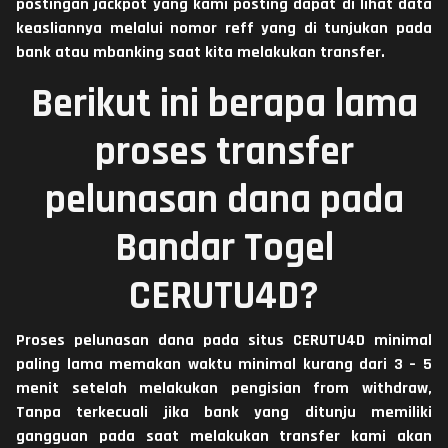
postingan jackpot yang kami posting dapat di lihat data
keasliannya melalui nomor reff yang di tunjukan pada
bank atau mbanking saat kita melakukan transfer.
Berikut ini berapa lama
proses transfer
pelunasan dana pada
Bandar Togel
CERUTU4D?
Proses pelunasan dana pada situs CERUTU4D minimal
paling lama memakan waktu minimal kurang dari 3 – 5
menit setelah melakukan pengisian from withdraw,
Tanpa terkecuali jika bank yang ditunju memiliki
gangguan pada saat melakukan transfer kami akan