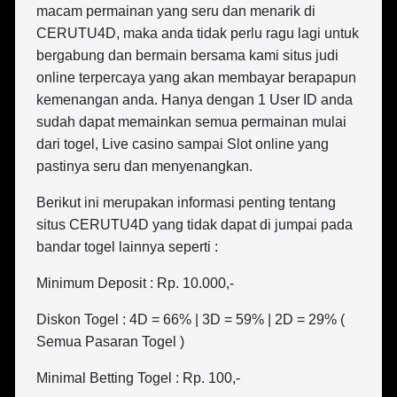
macam permainan yang seru dan menarik di
CERUTU4D, maka anda tidak perlu ragu lagi untuk
bergabung dan bermain bersama kami situs judi
online terpercaya yang akan membayar berapapun
kemenangan anda. Hanya dengan 1 User ID anda
sudah dapat memainkan semua permainan mulai
dari togel, Live casino sampai Slot online yang
pastinya seru dan menyenangkan.
Berikut ini merupakan informasi penting tentang
situs CERUTU4D yang tidak dapat di jumpai pada
bandar togel lainnya seperti :
Minimum Deposit : Rp. 10.000,-
Diskon Togel : 4D = 66% | 3D = 59% | 2D = 29% (
Semua Pasaran Togel )
Minimal Betting Togel : Rp. 100,-