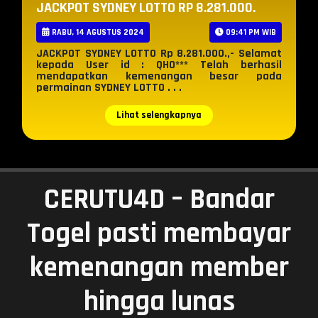
JACKPOT SYDNEY LOTTO RP 8.281.000.
RABU, 14 AGUSTUS 2024
09:41 PM WIB
JACKPOT SYDNEY LOTTO Rp 8.281.000.,- Selamat
kepada User id : QHO*** Telah berhasil
mendapatkan kemenangan besar pada
permainan SYDNEY LOTTO . . .
Lihat selengkapnya
CERUTU4D – Bandar
Togel pasti membayar
kemenangan member
hingga lunas