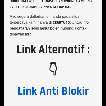
BONUS MAXWIN SLOT DAPAT HANDPHONE SAMSUNG
EVENT EXCLUSIVE LAINNYA SETIAP HARI
Ayo segera daftarkan diri anda pada situs
CERUTU4D.
terpercaya kami hanya di
Untuk info
pendaftaran lebih lanjut boleh hubungi kontak
dibawah ini :
Link Alternatif :
👇
Link Anti Blokir