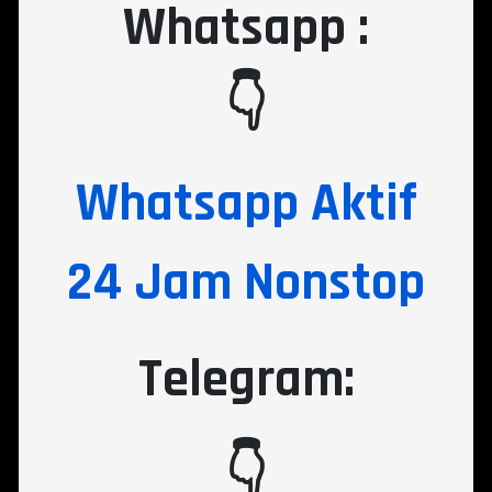
Whatsapp :
👇
Whatsapp Aktif
24 Jam Nonstop
Telegram:
👇