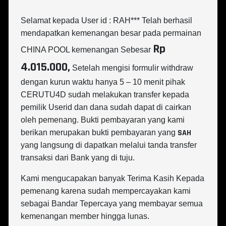
Selamat kepada User id : RAH*** Telah berhasil
mendapatkan kemenangan besar pada permainan
Rp
CHINA POOL kemenangan Sebesar
4.015.000,
Setelah mengisi formulir withdraw
dengan kurun waktu hanya 5 – 10 menit pihak
CERUTU4D sudah melakukan transfer kepada
pemilik Userid dan dana sudah dapat di cairkan
oleh pemenang. Bukti pembayaran yang kami
SAH
berikan merupakan bukti pembayaran yang
yang langsung di dapatkan melalui tanda transfer
transaksi dari Bank yang di tuju.
Kami mengucapakan banyak Terima Kasih Kepada
pemenang karena sudah mempercayakan kami
sebagai Bandar Tepercaya yang membayar semua
kemenangan member hingga lunas.