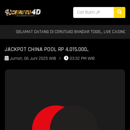
SELAMAT DATANG DI CERUTU4D BANDAR TOGEL, LIVE CASINO & SLOT 
JACKPOT CHINA POOL RP 4.015.000.,
Jumat, 06 Juni 2025 WIB
|
03:32 PM WIB