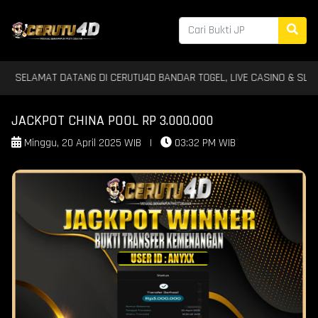
AMAT DATANG DI CERUTU4D BANDAR TOGEL, LIVE CASINO & SLOT TERBA
JACKPOT CHINA POOL RP 3.000.000
Minggu, 20 April 2025 WIB
|
03:32 PM WIB