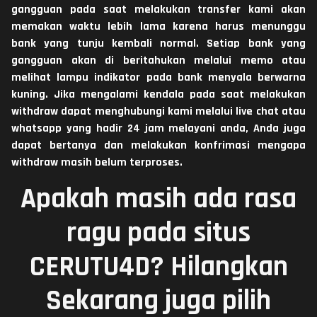
gangguan pada saat melakukan transfer kami akan
memakan waktu lebih lama karena harus menunggu
bank yang tunju kembali normal. Setiap bank yang
gangguan akan di beritahukan melalui memo atau
melihat lampu indikator pada bank menyala berwarna
kuning. Jika mengalami kendala pada saat melakukan
withdraw dapat menghubungi kami melalui live chat atau
whatsapp yang hadir 24 jam melayani anda, Anda juga
dapat bertanya dan melakukan konfrimasi mengapa
withdraw masih belum terproses.
Apakah masih ada rasa
ragu pada situs
CERUTU4D? Hilangkan
Sekarang juga pilih