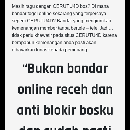
Masih ragu dengan CERUTU4D bos? Di mana
bandar togel online sekarang yang terpercaya
seperti CERUTU4D? Bandar yang mengirimkan
kemenangan member tanpa bertele – tele. Jadi…
tidak perlu khawatir pada situs CERUTU4D karena
berapapun kemenangan anda pasti akan
dibayarkan lunas kepada pemenang.
“Bukan bandar
online receh dan
anti blokir bosku