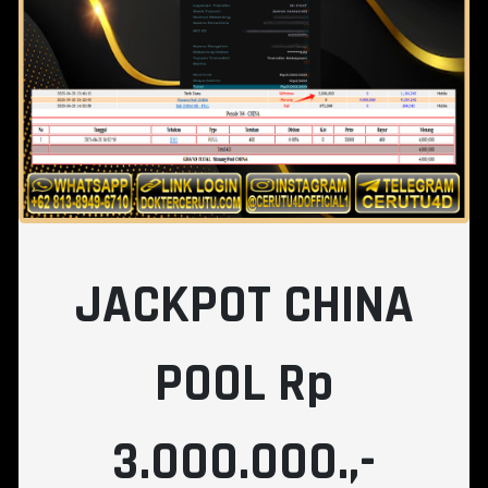
JACKPOT CHINA
POOL Rp
3.000.000.,-