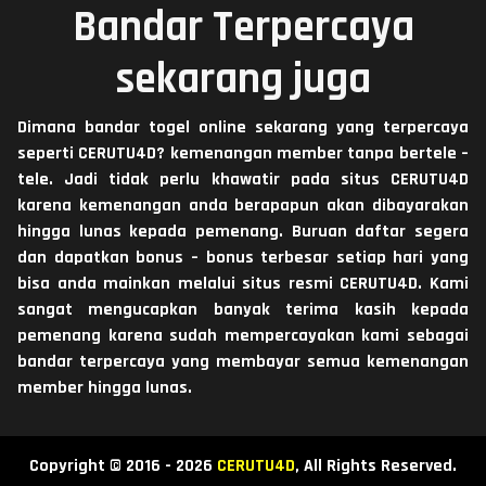
Bandar Terpercaya
sekarang juga
Dimana bandar togel online sekarang yang terpercaya
seperti CERUTU4D? kemenangan member tanpa bertele –
tele. Jadi tidak perlu khawatir pada situs CERUTU4D
karena kemenangan anda berapapun akan dibayarakan
hingga lunas kepada pemenang. Buruan daftar segera
dan dapatkan bonus – bonus terbesar setiap hari yang
bisa anda mainkan melalui situs resmi CERUTU4D. Kami
sangat mengucapkan banyak terima kasih kepada
pemenang karena sudah mempercayakan kami sebagai
bandar terpercaya yang membayar semua kemenangan
member hingga lunas.
Copyright © 2016 - 2026
CERUTU4D
, All Rights Reserved.