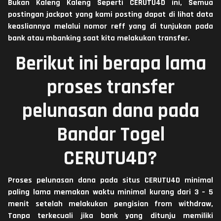
Bukan Kaleng Kaleng
Seperti CERUTU4D ini, Semua
postingan jackpot yang kami posting dapat di lihat data
keasliannya melalui nomor reff yang di tunjukan pada
bank atau mbanking saat kita melakukan transfer.
Berikut ini berapa lama
proses transfer
pelunasan dana pada
Bandar Togel
CERUTU4D?
Proses pelunasan dana pada situs CERUTU4D minimal
paling lama memakan waktu minimal kurang dari 3 – 5
menit setelah melakukan pengisian from withdraw,
Tanpa terkecuali jika bank yang ditunju memiliki