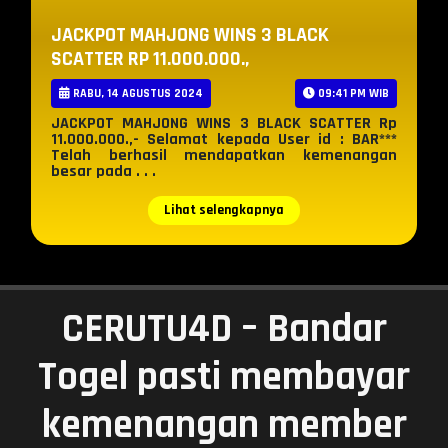
JACKPOT MAHJONG WINS 3 BLACK
SCATTER RP 11.000.000.,
RABU, 14 AGUSTUS 2024
09:41 PM WIB
JACKPOT MAHJONG WINS 3 BLACK SCATTER Rp
11.000.000.,- Selamat kepada User id : BAR***
Telah berhasil mendapatkan kemenangan
besar pada . . .
Lihat selengkapnya
CERUTU4D – Bandar
Togel pasti membayar
kemenangan member