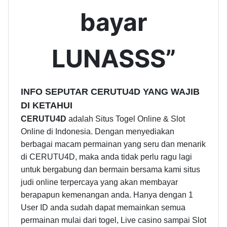
bayar
LUNASSS”
INFO SEPUTAR CERUTU4D YANG WAJIB
DI KETAHUI
CERUTU4D
adalah Situs Togel Online & Slot
Online di Indonesia. Dengan menyediakan
berbagai macam permainan yang seru dan menarik
di CERUTU4D, maka anda tidak perlu ragu lagi
untuk bergabung dan bermain bersama kami situs
judi online terpercaya yang akan membayar
berapapun kemenangan anda. Hanya dengan 1
User ID anda sudah dapat memainkan semua
permainan mulai dari togel, Live casino sampai Slot