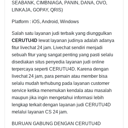
SEABANK, CIMBNIAGA, PANIN, DANA, OVO,
LINKAJA, GOPAY, QRIS)
Platform : iOS, Android, Windows
Salah satu layanan judi terbaik yang diunggulkan
CERUTU4D
lewat layanan judinya adalah adanya
fitur livechat 24 jam. Livechat sendiri menjadi
sebuah fitur yang sangat penting yang pasti selalu
disediakan situs penyedia layanan judi online
terpercaya seperti CERUTU4D. Karena dengan
livechat 24 jam, para pemain atau member bisa
selalu mudah terhubung pada layanan customer
service ketika menemukan kendala atau masalah
maupun jika ingin mengetahui informasi lebih
lengkap terkait dengan layanan judi CERUTU4D
melalui layanan CS 24 jam.
BURUAN GABUNG DENGAN CERUTU4D