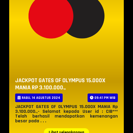
JACKPOT GATES OF OLYMPUS 15.000X
MANIA RP 3.100.000.,
RABU, 14 AGUSTUS 2024
09:41 PM WIB
JACKPOT GATES OF OLYMPUS 15.000X MANIA Rp
3.100.000.,- Selamat kepada User id : CIB***
Telah berhasil mendapatkan kemenangan
besar pada . . .
Lihat selengkapnya