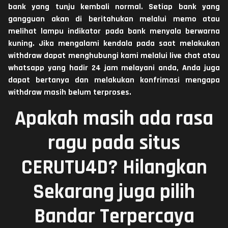
bank yang tunju kembali normal. Setiap bank yang
gangguan akan di beritahukan melalui memo atau
melihat lampu indikator pada bank menyala berwarna
kuning. Jika mengalami kendala pada saat melakukan
withdraw dapat menghubungi kami melalui live chat atau
whatsapp yang hadir 24 jam melayani anda, Anda juga
dapat bertanya dan melakukan konfrimasi mengapa
withdraw masih belum terproses.
Apakah masih ada rasa
ragu pada situs
CERUTU4D? Hilangkan
Sekarang juga pilih
Bandar Terpercaya