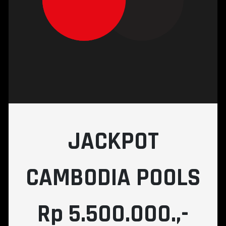
JACKPOT
CAMBODIA POOLS
Rp 5.500.000.,-