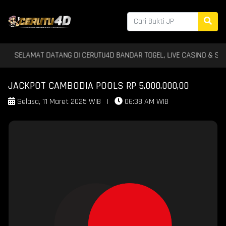
LAMAT DATANG DI CERUTU4D BANDAR TOGEL, LIVE CASINO & SLOT TERB
JACKPOT CAMBODIA POOLS RP 5.000.000,00
Selasa, 11 Maret 2025 WIB
|
06:38 AM WIB