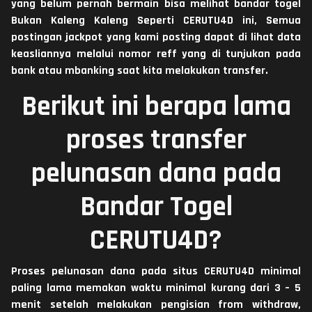
yang belum pernah bermain bisa melihat bandar togel
Bukan Kaleng Kaleng
Seperti CERUTU4D ini, Semua
postingan jackpot yang kami posting dapat di lihat data
keasliannya melalui nomor reff yang di tunjukan pada
bank atau mbanking saat kita melakukan transfer.
Berikut ini berapa lama
proses transfer
pelunasan dana pada
Bandar Togel
CERUTU4D?
Proses pelunasan dana pada situs CERUTU4D minimal
paling lama memakan waktu minimal kurang dari 3 – 5
menit setelah melakukan pengisian from withdraw,