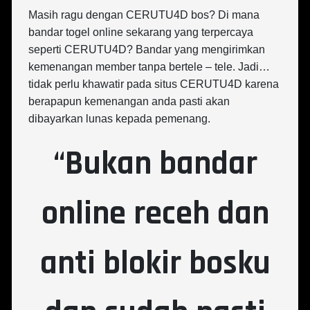
Masih ragu dengan CERUTU4D bos? Di mana
bandar togel online sekarang yang terpercaya
seperti CERUTU4D? Bandar yang mengirimkan
kemenangan member tanpa bertele – tele. Jadi…
tidak perlu khawatir pada situs CERUTU4D karena
berapapun kemenangan anda pasti akan
dibayarkan lunas kepada pemenang.
“Bukan bandar
online receh dan
anti blokir bosku