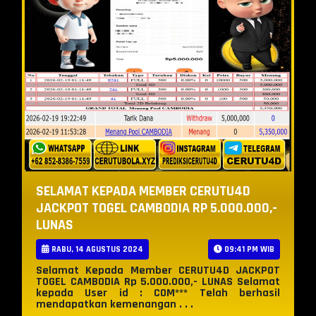
SELAMAT KEPADA MEMBER CERUTU4D
JACKPOT TOGEL CAMBODIA RP 5.000.000,-
LUNAS
RABU, 14 AGUSTUS 2024
09:41 PM WIB
Selamat Kepada Member CERUTU4D JACKPOT
TOGEL CAMBODIA Rp 5.000.000,- LUNAS Selamat
kepada User id : COM*** Telah berhasil
mendapatkan kemenangan . . .